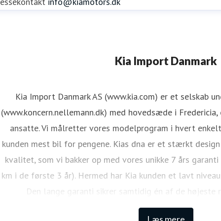
ressekontakt
info@kiamotors.dk
ene Mejdal Iversen
Kia Import Danmark
ressekontakt
PR Koordinator
lmi@kiamotors.dk
Kia Import Danmark AS (www.kia.com) er et selskab u
(www.koncern.nellemann.dk) med hovedsæde i Fredericia, o
ansatte. Vi målretter vores modelprogram i hvert enkelt
kunden mest bil for pengene. Kias dna er et stærkt design
kvalitet, som vi bakker op med vores unikke 7 års garanti
km i de første 3 år). Hermed har Kia kunden et lavt niveau
Den lange garanti sikrer samtidig én af de højeste 
Læs mere