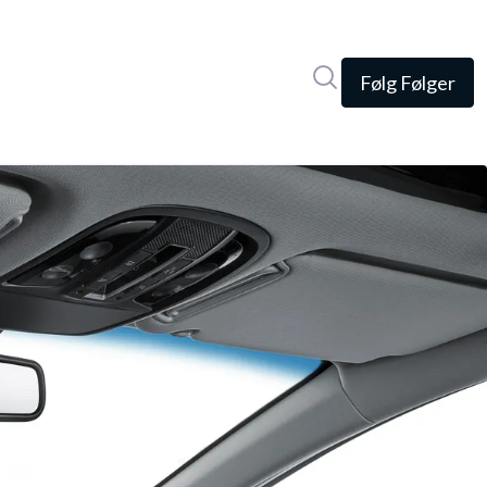
Søg i nyhedsrumme
Følg
Følger