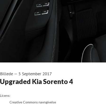
Billede
—
5 September 2017
Upgraded Kia Sorento 4
go to media item
Licens:
Creative Commons navngivelse