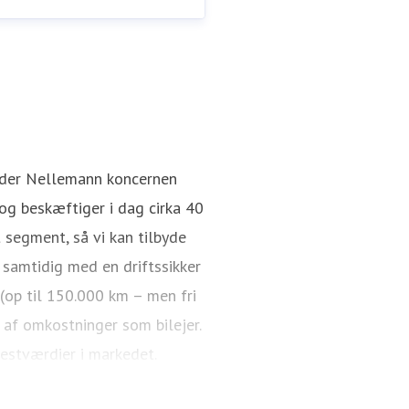
Rasmus Aagaard
Pressekontakt
Director / CEO
nder Nellemann koncernen
g beskæftiger i dag cirka 40
 segment, så vi kan tilbyde
 samtidig med en driftssikker
 (op til 150.000 km – men fri
 af omkostninger som bilejer.
restværdier i markedet.