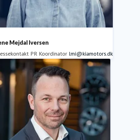
ene Mejdal Iversen
ressekontakt
PR Koordinator
lmi@kiamotors.dk