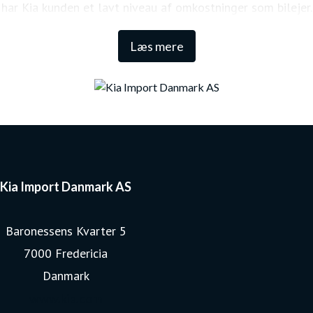
har Kia kunden et lavt niveau af omkostninger som bilejer.
Den lange garanti sikrer samtidig én af de højeste
Læs mere
restværdier i markedet.
Kia Import Danmark AS
Baronessens Kvarter 5
7000 Fredericia
Danmark
www.kia.com