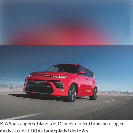
Søg i nyheds
Nyhedsarkiv
Følg
Mediebank
Følger
Kontakt
KIA Soul rangerer blandt de 10 bedste biler i branchen - og er
medvirkende til KIAs førsteplads i dette års