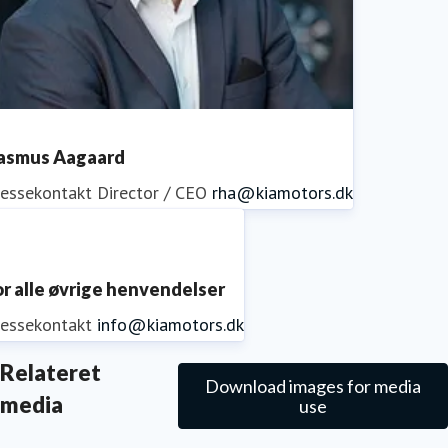
asmus Aagaard
ressekontakt
Director / CEO
rha@kiamotors.dk
or alle øvrige henvendelser
ressekontakt
info@kiamotors.dk
Relateret
Download images for media
media
use