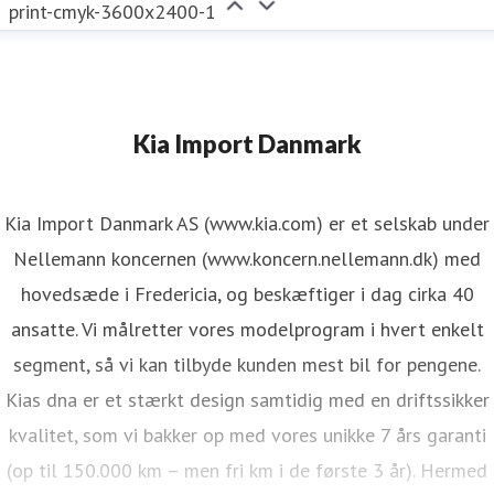
print-cmyk-3600x2400-1
Kia Import Danmark
Kia Import Danmark AS (www.kia.com) er et selskab under
Nellemann koncernen (www.koncern.nellemann.dk) med
hovedsæde i Fredericia, og beskæftiger i dag cirka 40
ansatte. Vi målretter vores modelprogram i hvert enkelt
segment, så vi kan tilbyde kunden mest bil for pengene.
Kias dna er et stærkt design samtidig med en driftssikker
kvalitet, som vi bakker op med vores unikke 7 års garanti
(op til 150.000 km – men fri km i de første 3 år). Hermed