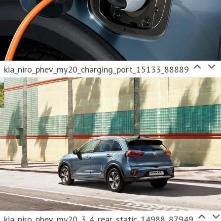
kia_niro_phev_my20_charging_port_15133_88889
kia_niro_phev_my20_3_4_rear_static_14988_87949