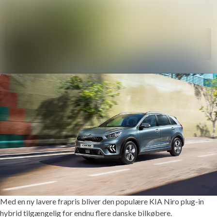
Søg i nyheds
Nyhedsarkiv
Følg
Mediebank
Følger
Kontakt
Med en ny lavere frapris bliver den populære KIA Niro plug-in
hybrid tilgængelig for endnu flere danske bilkøbere.