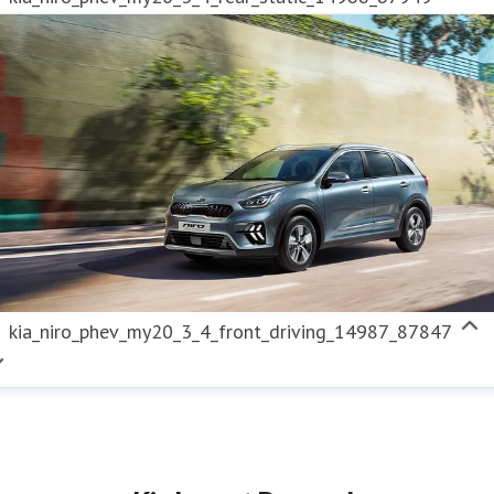
kia_niro_phev_my20_3_4_front_driving_14987_87847