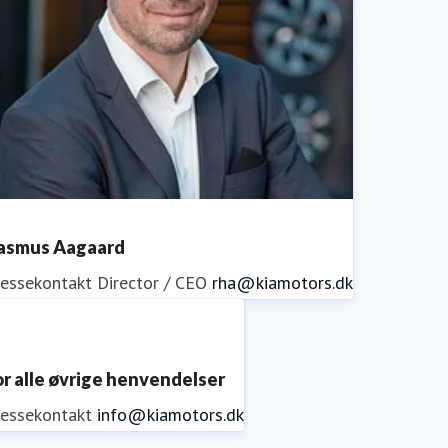
asmus Aagaard
ressekontakt
Director / CEO
rha@kiamotors.dk
or alle øvrige henvendelser
ressekontakt
info@kiamotors.dk