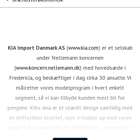
KIA Import Danmark AS
(
www.kia.com
) er et selskab
under Nellemann koncernen
(
www.koncern.nellemann.dk
) med hovedsæde i
Fredericia, og beskæftiger i dag cirka 30 ansatte. Vi
målretter vores modelprogram i hvert enkelt
segment, så vi kan tilbyde kunden mest bil for
pengene. KIAs dna er et stærkt design samtidig med
en driftssikker kvalitet, som vi bakker op med vores
unikke 7 års garanti (op til 150.000 km – men fri km i
de første 3 år). Hermed har KIA kunden et lavt niveau