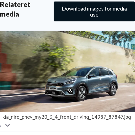
Relateret
Download images for media
media
use
kia_niro_phev_my20_3_4_front_driving_14987_87847.jpg