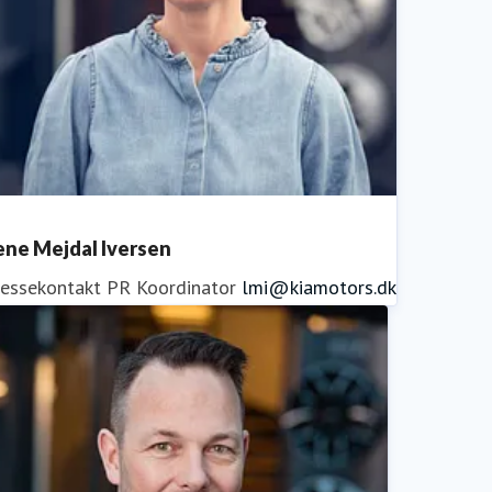
ene Mejdal Iversen
ressekontakt
PR Koordinator
lmi@kiamotors.dk