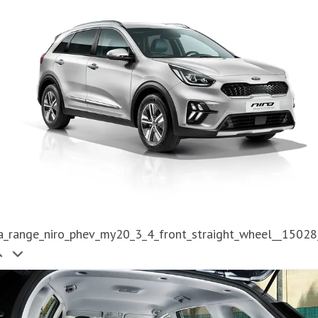
ia_range_niro_phev_my20_3_4_front_straight_wheel__1502