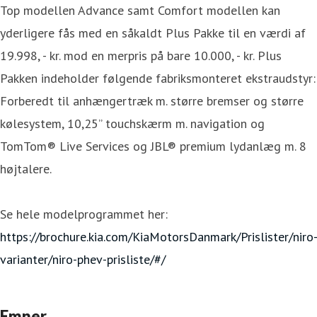
Top modellen Advance samt Comfort modellen kan
yderligere fås med en såkaldt Plus Pakke til en værdi af
19.998, - kr. mod en merpris på bare 10.000, - kr. Plus
Pakken indeholder følgende fabriksmonteret ekstraudstyr:
Forberedt til anhængertræk m. større bremser og større
kølesystem, 10,25” touchskærm m. navigation og
TomTom® Live Services og JBL® premium lydanlæg m. 8
højtalere.
Se hele modelprogrammet her:
https://brochure.kia.com/KiaMotorsDanmark/Prislister/niro
varianter/niro-phev-prisliste/#/
Emner