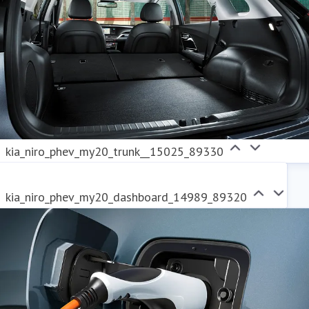
kia_niro_phev_my20_trunk__15025_89330
kia_niro_phev_my20_dashboard_14989_89320