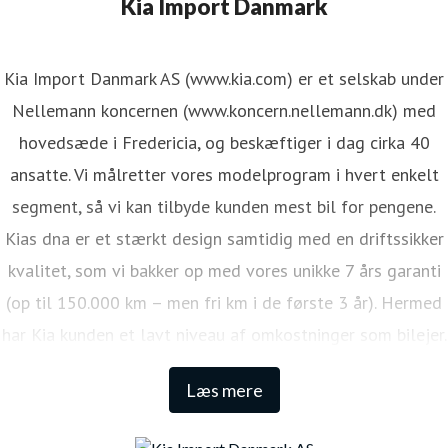
Kia Import Danmark
Kia Import Danmark AS (www.kia.com) er et selskab under
Nellemann koncernen (www.koncern.nellemann.dk) med
hovedsæde i Fredericia, og beskæftiger i dag cirka 40
ansatte. Vi målretter vores modelprogram i hvert enkelt
segment, så vi kan tilbyde kunden mest bil for pengene.
Kias dna er et stærkt design samtidig med en driftssikker
kvalitet, som vi bakker op med vores unikke 7 års garanti
(op til 150.000 km – men fri km i de første 3 år). Hermed
har Kia kunden et lavt niveau af omkostninger som bilejer.
Den lange garanti sikrer samtidig én af de højeste
Læs mere
restværdier i markedet.