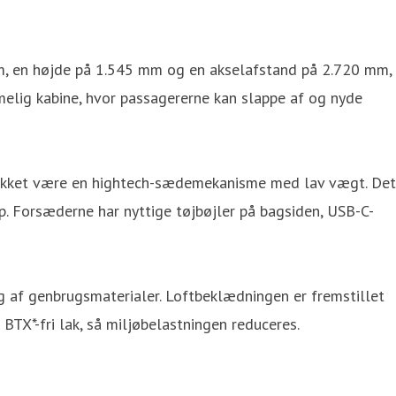
mm, en højde på 1.545 mm og en akselafstand på 2.720 mm,
lig kabine, hvor passagererne kan slappe af og nyde
takket være en hightech-sædemekanisme med lav vægt. Det
p. Forsæderne har nyttige tøjbøjler på bagsiden, USB-C-
ug af genbrugsmaterialer. Loftbeklædningen er fremstillet
TX*-fri lak, så miljøbelastningen reduceres.