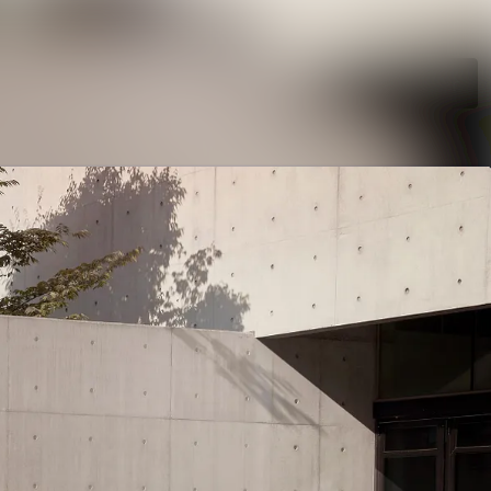
Søg i nyhedsrumme
Følg
Følger