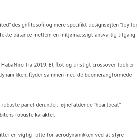
d”-designfilosofi og mere specifikt designsøjlen ”Joy for
erfekte balance mellem en miljømæssigt ansvarlig tilgang
 HabaNiro fra 2019. Et flot og dristigt crossover-look er
erodynamikken, flyder sammen med de boomerangformede
 robuste panel derunder. Iøjnefaldende ”heartbeat”-
bilens robuste karakter.
ller en vigtig rolle for aerodynamikken ved at styre