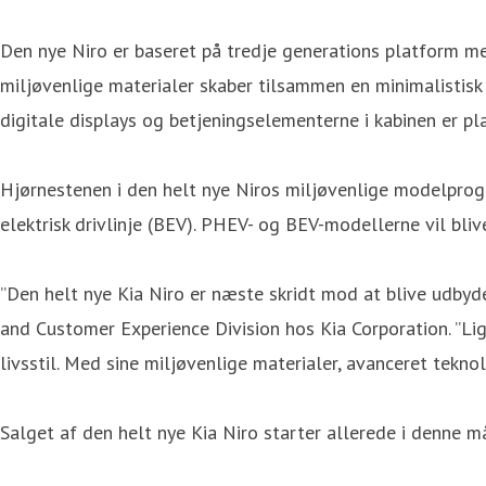
Den nye Niro er baseret på tredje generations platform me
miljøvenlige materialer skaber tilsammen en minimalistisk
digitale displays og betjeningselementerne i kabinen er p
Hjørnestenen i den helt nye Niros miljøvenlige modelprogra
elektrisk drivlinje (BEV). PHEV- og BEV-modellerne vil bli
”Den helt nye Kia Niro er næste skridt mod at blive udbyd
and Customer Experience Division hos Kia Corporation. ”Li
livsstil. Med sine miljøvenlige materialer, avanceret tekno
Salget af den helt nye Kia Niro starter allerede i denne m