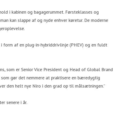
rhold i kabinen og bagagerummet. Førsteklasses og
r man kan slappe af og nyde enhver køretur. De moderne
geroplevelse.
i form af en plug-in-hybriddrivlinje (PHEV) og en fuldt
ins, som er Senior Vice President og Head of Global Brand
il, som gør det nemmere at praktisere en bæredygtig
ever den helt nye Niro i den grad op til målsætningen.”
r senere i år.