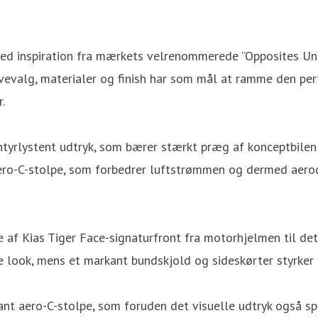
ed inspiration fra mærkets velrenommerede ”Opposites Unite
farvevalg, materialer og finish har som mål at ramme den p
.
entyrlystent udtryk, som bærer stærkt præg af konceptbilen
d aero-C-stolpe, som forbedrer luftstrømmen og dermed a
af Kias Tiger Face-signaturfront fra motorhjelmen til det
ne look, mens et markant bundskjold og sideskørter styrker 
ant aero-C-stolpe, som foruden det visuelle udtryk også spi