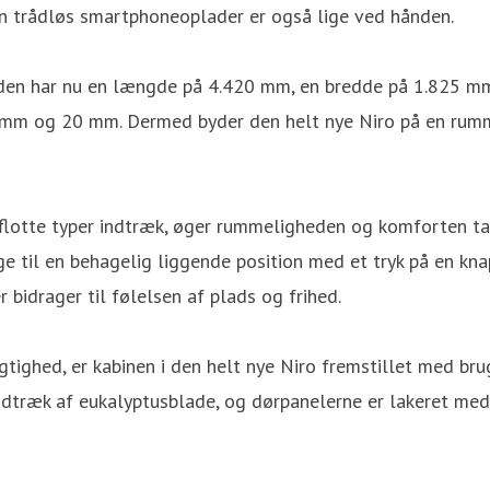
 en trådløs smartphoneoplader er også lige ved hånden.
og den har nu en længde på 4.420 mm, en bredde på 1.825 
 mm og 20 mm. Dermed byder den helt nye Niro på en rumme
 flotte typer indtræk, øger rummeligheden og komforten 
 til en behagelig liggende position med et tryk på en kna
idrager til følelsen af plads og frihed.
gtighed, er kabinen i den helt nye Niro fremstillet med br
dtræk af eukalyptusblade, og dørpanelerne er lakeret med B