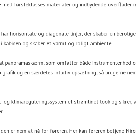
erne med førsteklasses materialer og indbydende overflader
ar horisontale og diagonale linjer, der skaber en berolig
i kabinen og skaber et varmt og roligt ambiente.
ital panoramaskærm, som omfatter både instrumentenhed og
grafik og en særdeles intuitiv opsætning, så brugerne nemt
- og klimareguleringssystem et strømlinet look og sikrer,
r.
 den er nem at nå for føreren. Her kan føreren betjene Ni