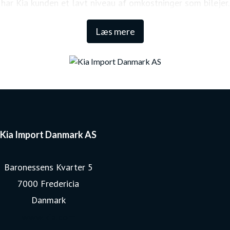
har Kia kunden et lavt niveau af omkostninger som bilejer.
Den lange garanti sikrer samtidig én af de højeste
Læs mere
restværdier i markedet.
Kia Import Danmark AS
Baronessens Kvarter 5
7000 Fredericia
Danmark
www.kia.com