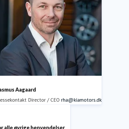
asmus Aagaard
ressekontakt
Director / CEO
rha@kiamotors.dk
or alle øvrige henvendelser