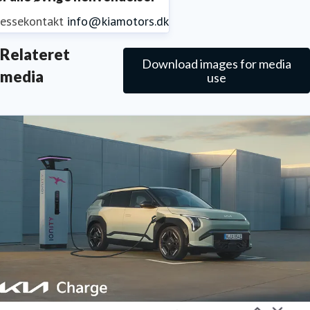
ressekontakt
info@kiamotors.dk
Relateret
Download images for media
media
use