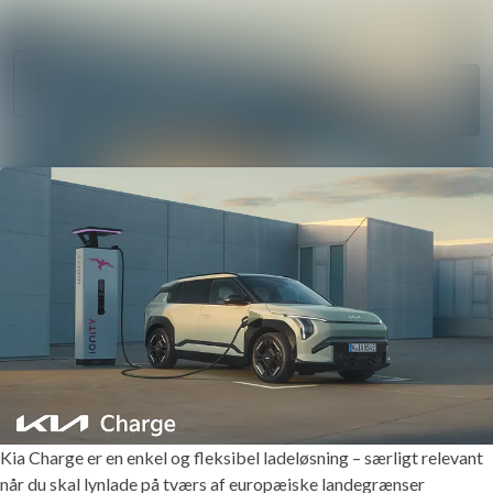
Søg i nyheds
Nyhedsarkiv
Følg
Mediebank
Følger
Kontakt
Kia Charge er en enkel og fleksibel ladeløsning – særligt relevant
når du skal lynlade på tværs af europæiske landegrænser