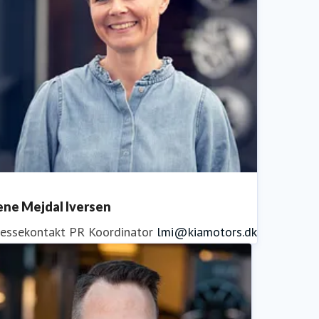
ene Mejdal Iversen
ressekontakt
PR Koordinator
lmi@kiamotors.dk