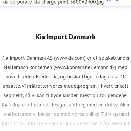
kia-corporate-kia-charge-print-3600x2400.jpg
Kia Import Danmark
Kia Import Danmark AS (www.kia.com) er et selskab under
Nellemann koncernen (www.koncern.nellemann.dk) med
hovedsæde i Fredericia, og beskæftiger i dag cirka 40
ansatte. Vi målretter vores modelprogram i hvert enkelt
segment, så vi kan tilbyde kunden mest bil for pengene.
Kias dna er et stærkt design samtidig med en driftssikker
kvalitet, som vi bakker op med vores unikke 7 års garanti
(op til 150.000 km – men fri km i de første 3 år). Hermed