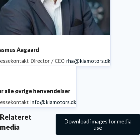
asmus Aagaard
ressekontakt
Director / CEO
rha@kiamotors.dk
or alle øvrige henvendelser
ressekontakt
info@kiamotors.dk
Relateret
Download images for media
media
use