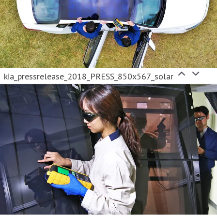
kia_pressrelease_2018_PRESS_850x567_solar