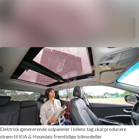
Søg i nyheds
Nyhedsarkiv
Følg
Mediebank
Følger
Kontakt
Elektrisk genererende solpaneler i bilens tag skal producere
strøm til KIA & Hyundais fremtidige bilmodeller