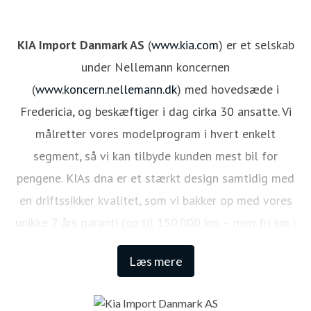
KIA Import Danmark AS
(
www.kia.com
) er et selskab
under Nellemann koncernen
(
www.koncern.nellemann.dk
) med hovedsæde i
Fredericia, og beskæftiger i dag cirka 30 ansatte. Vi
målretter vores modelprogram i hvert enkelt
segment, så vi kan tilbyde kunden mest bil for
pengene. KIAs dna er et stærkt design samtidig med
en driftssikker kvalitet, som vi bakker op med vores
unikke 7 års garanti (op til 150.000 km – men fri km i
de første 3 år). Hermed har KIA kunden et lavt niveau
Læs mere
af omkostninger som bilejer. Den lange garanti sikrer
samtidig én af de højeste restværdier i markedet.