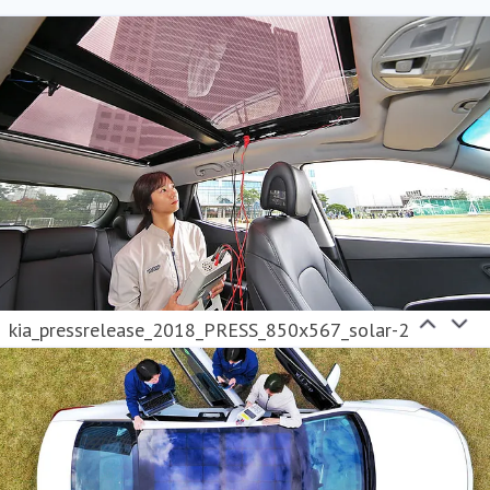
kia_pressrelease_2018_PRESS_850x567_solar-2