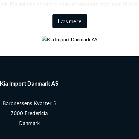
har Kia kunden et lavt niveau af omkostninger som bilejer.
Den lange garanti sikrer samtidig én af de højeste
Læs mere
restværdier i markedet.
Kia Import Danmark AS
Baronessens Kvarter 5
7000 Fredericia
Danmark
www.kia.com