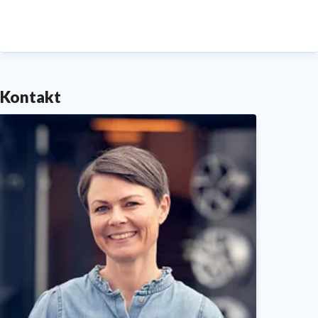
KIA Import Danmark AS havde et travlt og
spændende 2017 med intet mindre end 7 ny-bils
lanceringer. 2018 byder måske på knap så mange
store nyheder, men dog usædvanlig mange
Kontakt
spændende opdateringer. Den største nyhed bliver
introduktionen af den helt nye Ceed i starten af 2.
halvår. Og med en særdeles stor efterspørgsel på
plug-in-hybrid modeller, står KIA stærkt med to
skarpe PHEV modeller i hhv. Niro PHEV og Optima
PHEV. Selvom KIA debuterede på markedet for plug-
in-modeller sidste år, lykkedes det med et flot
salgstal på 205 plug-in-modeller at gå ud af 2017,
som det bedst sælgende plug-in-hybrid mærke på