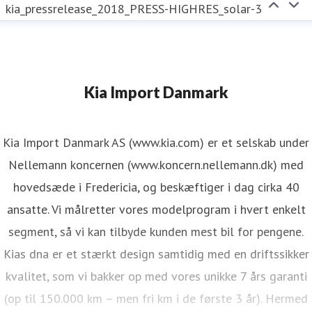
kia_pressrelease_2018_PRESS-HIGHRES_solar-3
Kia Import Danmark
Kia Import Danmark AS (www.kia.com) er et selskab under
Nellemann koncernen (www.koncern.nellemann.dk) med
hovedsæde i Fredericia, og beskæftiger i dag cirka 40
ansatte. Vi målretter vores modelprogram i hvert enkelt
segment, så vi kan tilbyde kunden mest bil for pengene.
Kias dna er et stærkt design samtidig med en driftssikker
kvalitet, som vi bakker op med vores unikke 7 års garanti
(op til 150.000 km – men fri km i de første 3 år). Hermed