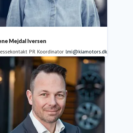
personbiler.
ene Mejdal Iversen
ressekontakt
PR Koordinator
lmi@kiamotors.dk