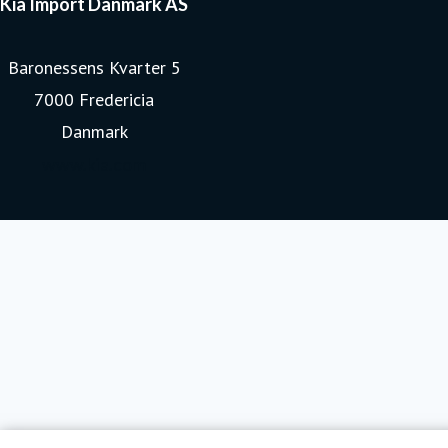
Kia Import Danmark AS
Baronessens Kvarter 5
7000 Fredericia
Danmark
www.kia.com