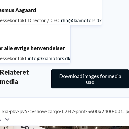
asmus Aagaard
ressekontakt
Director / CEO
rha@kiamotors.dk
or alle øvrige henvendelser
ressekontakt
info@kiamotors.dk
Relateret
Download images for media
media
use
kia-pbv-pv5-cvshow-cargo-L2H2-print-3600x2400-001.jp