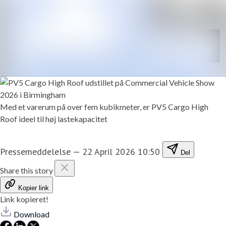
Søg i nyheds
Nyhedsarkiv
Følg
Mediebank
Følger
Kontakt
Med et varerum på over fem kubikmeter, er PV5 Cargo High
Roof ideel til høj lastekapacitet
Pressemeddelelse
—
22 April 2026 10:50
Del
Share this story
Kopier link
Link kopieret!
Download