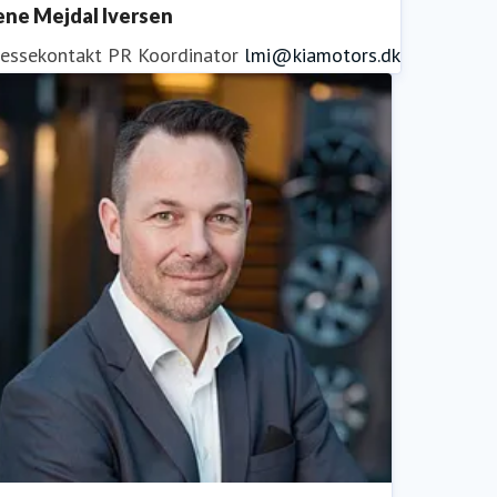
ene Mejdal Iversen
ressekontakt
PR Koordinator
lmi@kiamotors.dk