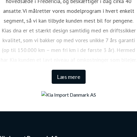
hovedsæde i Fredericia, og beskæftiger i dag cirka 40
ansatte. Vi målretter vores modelprogram i hvert enkelt
segment, så vi kan tilbyde kunden mest bil for pengene.
Kias dna er et stærkt design samtidig med en driftssikker
kvalitet, som vi bakker op med vores unikke 7 års garanti
(op til 150.000 km – men fri km i de første 3 år). Hermed
har Kia kunden et lavt niveau af omkostninger som bilejer.
Den lange garanti sikrer samtidig én af de højeste
Læs mere
restværdier i markedet.