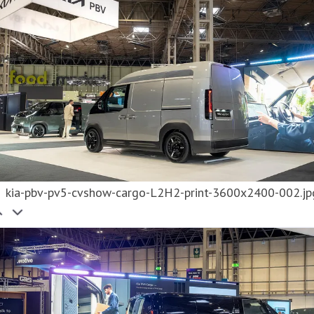
kia-pbv-pv5-cvshow-cargo-L2H2-print-3600x2400-002.jp