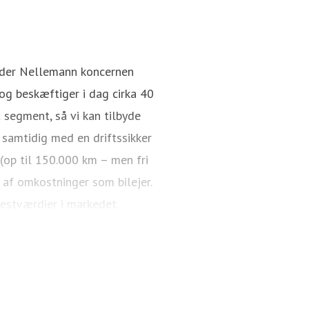
nder Nellemann koncernen
g beskæftiger i dag cirka 40
 segment, så vi kan tilbyde
 samtidig med en driftssikker
 (op til 150.000 km – men fri
 af omkostninger som bilejer.
restværdier i markedet.