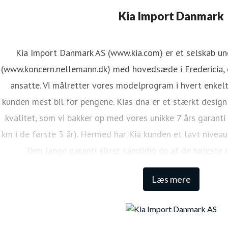
Kia Import Danmark
Kia Import Danmark AS (www.kia.com) er et selskab u
(www.koncern.nellemann.dk) med hovedsæde i Fredericia, o
ansatte. Vi målretter vores modelprogram i hvert enkelt
kunden mest bil for pengene. Kias dna er et stærkt design
kvalitet, som vi bakker op med vores unikke 7 års garanti
km i de første 3 år). Hermed har Kia kunden et lavt niveau
Den lange garanti sikrer samtidig én af de højeste 
Læs mere