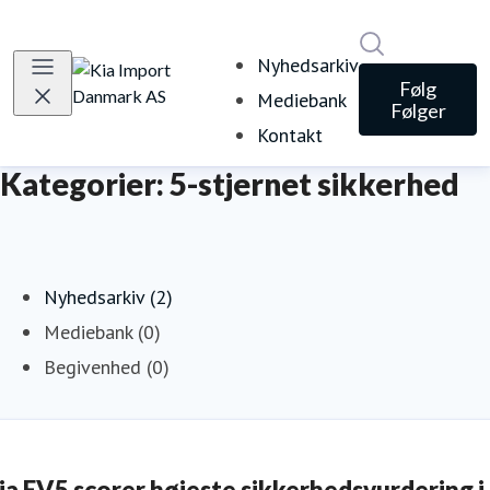
Søg i nyheds
Nyhedsarkiv
Følg
Mediebank
Følger
Kontakt
Kategorier: 5-stjernet sikkerhed
Nyhedsarkiv (2)
Mediebank (0)
Begivenhed (0)
ia EV5 scorer højeste sikkerhedsvurdering i