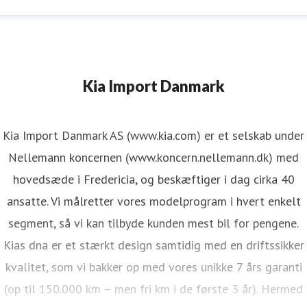
Kia Import Danmark
Kia Import Danmark AS (www.kia.com) er et selskab under
Nellemann koncernen (www.koncern.nellemann.dk) med
hovedsæde i Fredericia, og beskæftiger i dag cirka 40
ansatte. Vi målretter vores modelprogram i hvert enkelt
segment, så vi kan tilbyde kunden mest bil for pengene.
Kias dna er et stærkt design samtidig med en driftssikker
kvalitet, som vi bakker op med vores unikke 7 års garanti
(op til 150.000 km – men fri km i de første 3 år). Hermed