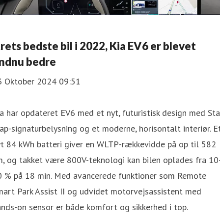
rets bedste bil i 2022, Kia EV6 er blevet
ndnu bedre
3 Oktober 2024 09:51
a har opdateret EV6 med et nyt, futuristisk design med Sta
p-signaturbelysning og et moderne, horisontalt interiør. E
t 84 kWh batteri giver en WLTP-rækkevidde på op til 582
, og takket være 800V-teknologi kan bilen oplades fra 10
0 % på 18 min. Med avancerede funktioner som Remote
art Park Assist II og udvidet motorvejsassistent med
nds-on sensor er både komfort og sikkerhed i top.