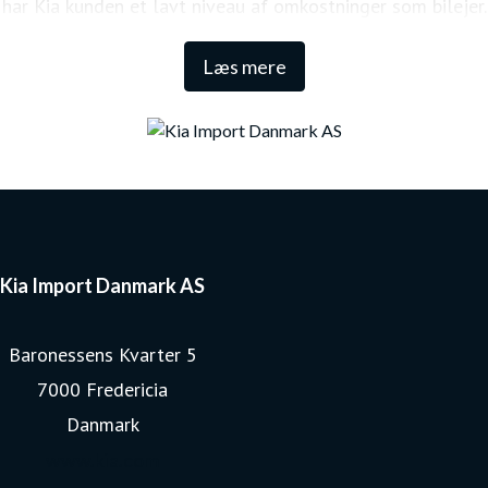
har Kia kunden et lavt niveau af omkostninger som bilejer.
Den lange garanti sikrer samtidig én af de højeste
Læs mere
restværdier i markedet.
Kia Import Danmark AS
Baronessens Kvarter 5
7000 Fredericia
Danmark
www.kia.com