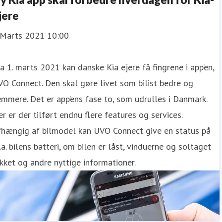
jere
 Marts 2021 10:00
a 1. marts 2021 kan danske Kia ejere få fingrene i app’en,
O Connect. Den skal gøre livet som bilist bedre og
mmere. Det er app’ens fase to, som udrulles i Danmark.
r er der tilført endnu flere features og services.
fhængig af bilmodel kan UVO Connect give en status på
.a. bilens batteri, om bilen er låst, vinduerne og soltaget
kket og andre nyttige informationer.