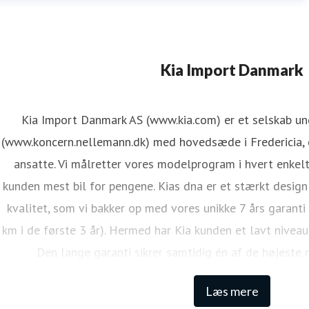
Kia Import Danmark
Kia Import Danmark AS (www.kia.com) er et selskab u
(www.koncern.nellemann.dk) med hovedsæde i Fredericia, o
ansatte. Vi målretter vores modelprogram i hvert enkelt
kunden mest bil for pengene. Kias dna er et stærkt design
kvalitet, som vi bakker op med vores unikke 7 års garanti
km i de første 3 år). Hermed har Kia kunden et lavt niveau
Den lange garanti sikrer samtidig én af de højeste 
Læs mere