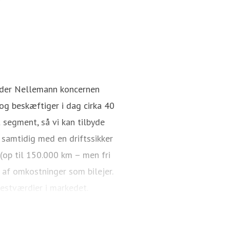
nder Nellemann koncernen
g beskæftiger i dag cirka 40
 segment, så vi kan tilbyde
 samtidig med en driftssikker
 (op til 150.000 km – men fri
 af omkostninger som bilejer.
restværdier i markedet.