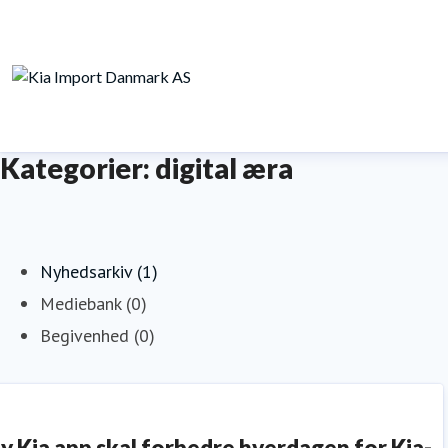
Kategorier: digital æra
Nyhedsarkiv (1)
Mediebank (0)
Begivenhed (0)
y Kia app skal forbedre hverdagen for Kia-