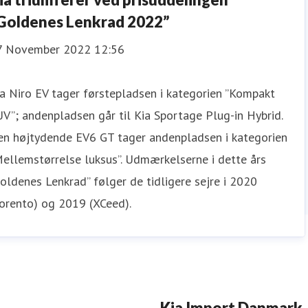
Goldenes Lenkrad 2022”
7 November 2022 12:56
a Niro EV tager førstepladsen i kategorien ”Kompakt
V”; andenpladsen går til Kia Sportage Plug-in Hybrid.
en højtydende EV6 GT tager andenpladsen i kategorien
ellemstørrelse luksus”. Udmærkelserne i dette års
oldenes Lenkrad” følger de tidligere sejre i 2020
orento) og 2019 (XCeed).
Kia Import Danmark