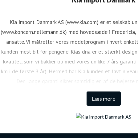
Kia Import Danmark AS (www.kia.com) er et selskab u
(www.koncern.nellemann.dk) med hovedsæde i Fredericia, o
ansatte. Vi målretter vores modelprogram i hvert enkelt
kunden mest bil for pengene. Kias dna er et stærkt design
kvalitet, som vi bakker op med vores unikke 7 års garanti
km i de første 3 år). Hermed har Kia kunden et lavt niveau
Den lange garanti sikrer samtidig én af de højeste 
Læs mere