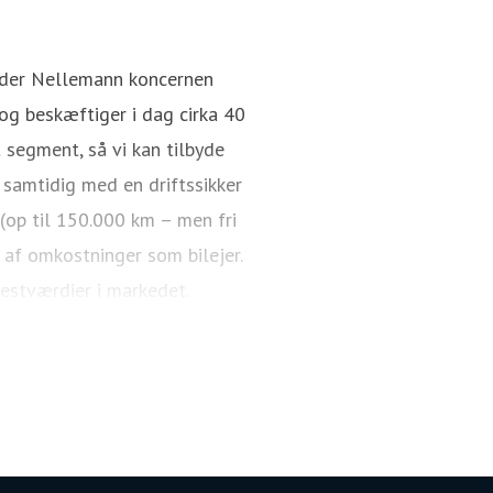
nder Nellemann koncernen
g beskæftiger i dag cirka 40
 segment, så vi kan tilbyde
 samtidig med en driftssikker
 (op til 150.000 km – men fri
 af omkostninger som bilejer.
restværdier i markedet.