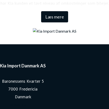
har Kia kunden et lavt niveau af omkostninger som bilejer.
Den lange garanti sikrer samtidig én af de højeste
Læs mere
restværdier i markedet.
Kia Import Danmark AS
Baronessens Kvarter 5
7000 Fredericia
Danmark
www.kia.com