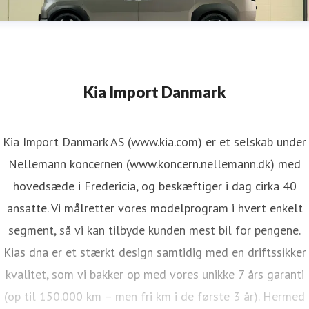
Kia Import Danmark
Kia Import Danmark AS (www.kia.com) er et selskab under
Nellemann koncernen (www.koncern.nellemann.dk) med
hovedsæde i Fredericia, og beskæftiger i dag cirka 40
ansatte. Vi målretter vores modelprogram i hvert enkelt
segment, så vi kan tilbyde kunden mest bil for pengene.
Kias dna er et stærkt design samtidig med en driftssikker
kvalitet, som vi bakker op med vores unikke 7 års garanti
(op til 150.000 km – men fri km i de første 3 år). Hermed