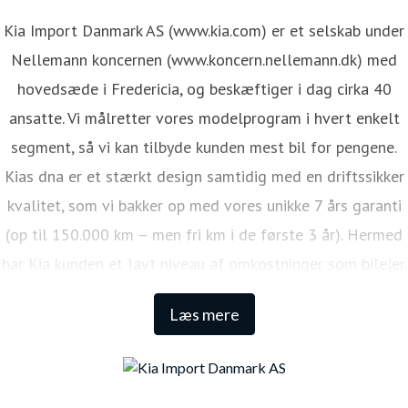
Kia Import Danmark AS (www.kia.com) er et selskab under
Nellemann koncernen (www.koncern.nellemann.dk) med
hovedsæde i Fredericia, og beskæftiger i dag cirka 40
ansatte. Vi målretter vores modelprogram i hvert enkelt
segment, så vi kan tilbyde kunden mest bil for pengene.
Kias dna er et stærkt design samtidig med en driftssikker
kvalitet, som vi bakker op med vores unikke 7 års garanti
(op til 150.000 km – men fri km i de første 3 år). Hermed
har Kia kunden et lavt niveau af omkostninger som bilejer.
Den lange garanti sikrer samtidig én af de højeste
Læs mere
restværdier i markedet.