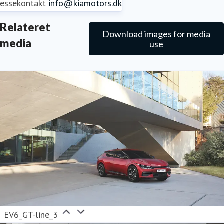
ressekontakt
info@kiamotors.dk
Relateret
Download images for media
media
use
EV6_GT-line_3