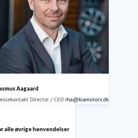
asmus Aagaard
ressekontakt
Director / CEO
rha@kiamotors.dk
or alle øvrige henvendelser