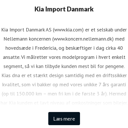
Kia Import Danmark
Kia Import Danmark AS (www.kia.com) er et selskab under
Nellemann koncernen (www.koncern.nellemann.dk) med
hovedsæde i Fredericia, og beskæftiger i dag cirka 40
ansatte. Vi målretter vores modelprogram i hvert enkelt
segment, så vi kan tilbyde kunden mest bil for pengene.
Kias dna er et stærkt design samtidig med en driftssikker
kvalitet, som vi bakker op med vores unikke 7 års garanti
(op til 150.000 km – men fri km i de første 3 år). Hermed
har Kia kunden et lavt niveau af omkostninger som bilejer.
Den lange garanti sikrer samtidig én af de højeste
Læs mere
restværdier i markedet.