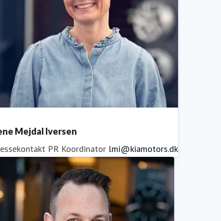
ene Mejdal Iversen
ressekontakt
PR Koordinator
lmi@kiamotors.dk