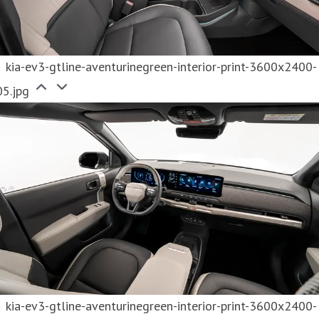
kia-ev3-gtline-aventurinegreen-interior-print-3600x2400-
05.jpg
kia-ev3-gtline-aventurinegreen-interior-print-3600x2400-