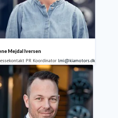
ene Mejdal Iversen
ressekontakt
PR Koordinator
lmi@kiamotors.dk