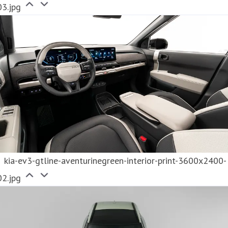
03.jpg
kia-ev3-gtline-aventurinegreen-interior-print-3600x2400-
02.jpg