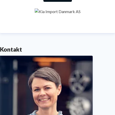
driftssikker kvalitet, som bakkes op af mærkets unikke
7 års garanti (op til 150.000 km – fri km i de første 3
år).
Kias tidlige skridt i forhold til at popularisere elbiler,
placerer mærket i spidsen for elektrificeringen af den
Kontakt
danske bilpark. Mærket har et bredt modelprogram af
elektrificerede bilmodeller, hvilket naturligt medvirker
til, at Kia er et af de bedst sælgende elbil-mærker.