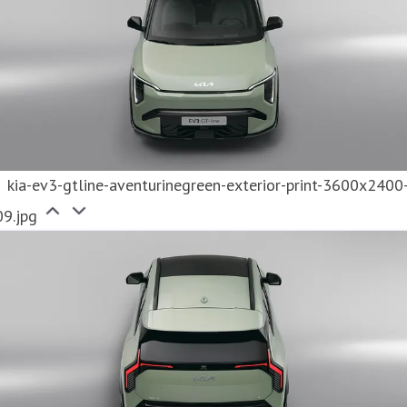
kia-ev3-gtline-aventurinegreen-exterior-print-3600x2400
09.jpg