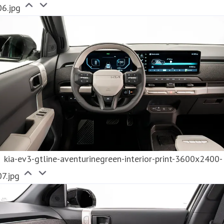
06.jpg
kia-ev3-gtline-aventurinegreen-interior-print-3600x2400-
7.jpg