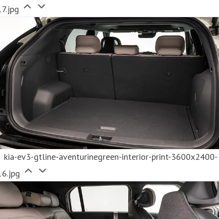
7.jpg
kia-ev3-gtline-aventurinegreen-interior-print-3600x2400-
16.jpg