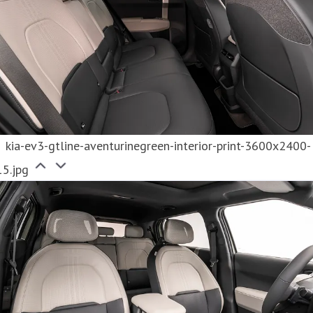
kia-ev3-gtline-aventurinegreen-interior-print-3600x2400-
15.jpg