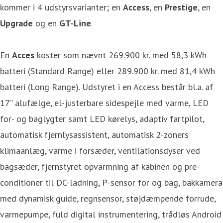
kommer i 4 udstyrsvarianter; en
Access
, en
Prestige
, en
Upgrade
og en
GT-Line
.
En
Acces
koster som nævnt 269.900 kr. med 58,3 kWh
batteri (Standard Range) eller 289.900 kr. med 81,4 kWh
batteri (Long Range). Udstyret i en Access består bl.a. af
17” alufælge, el-justerbare sidespejle med varme, LED
for- og baglygter samt LED kørelys, adaptiv fartpilot,
automatisk fjernlysassistent, automatisk 2-zoners
klimaanlæg, varme i forsæder, ventilationsdyser ved
bagsæder, fjernstyret opvarmning af kabinen og pre-
conditioner til DC-ladning, P-sensor for og bag, bakkamera
med dynamisk guide, regnsensor, støjdæmpende forrude,
varmepumpe, fuld digital instrumentering, trådløs Android