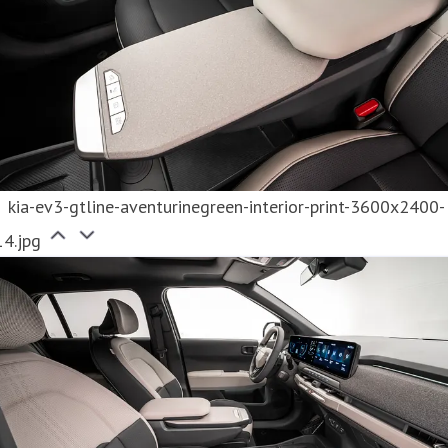
kia-ev3-gtline-aventurinegreen-interior-print-3600x2400-
14.jpg