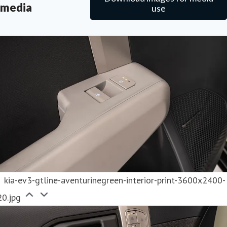
media
use
kia-ev3-gtline-aventurinegreen-interior-print-3600x2400-
20.jpg