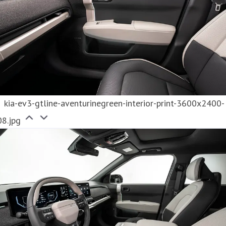
kia-ev3-gtline-aventurinegreen-interior-print-3600x2400-
08.jpg