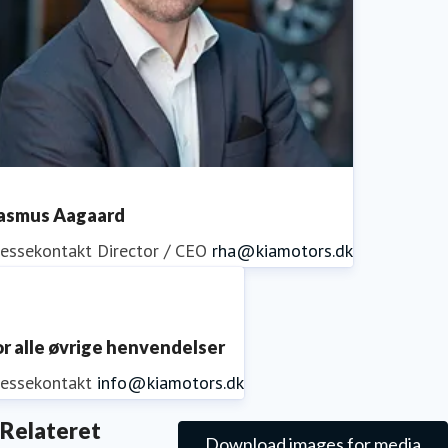
asmus Aagaard
ressekontakt
Director / CEO
rha@kiamotors.dk
or alle øvrige henvendelser
ressekontakt
info@kiamotors.dk
Relateret
Download images for media