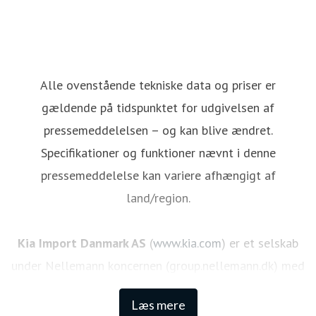
Alle ovenstående tekniske data og priser er
gældende på tidspunktet for udgivelsen af
pressemeddelelsen – og kan blive ændret.
Specifikationer og funktioner nævnt i denne
pressemeddelelse kan variere afhængigt af
land/region.
Kia Import Danmark AS
(
www.kia.com
) er et selskab
under Nellemann koncernen (group.nellemann.dk) med
hovedsæde i Fredericia, og beskæftiger i dag cirka 40
Læs mere
ansatte. Kias dna er et stærkt design samtidig med en