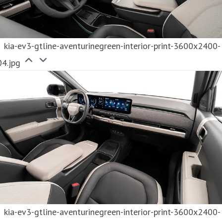
kia-ev3-gtline-aventurinegreen-interior-print-3600x2400-
04.jpg
kia-ev3-gtline-aventurinegreen-interior-print-3600x2400-