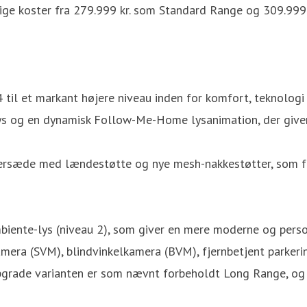
ige koster fra 279.999 kr. som Standard Range og 309.999
 til et markant højere niveau inden for komfort, teknolog
ys og en dynamisk Follow-Me-Home lysanimation, der giver 
ersæde med lændestøtte og nye mesh-nakkestøtter, som for
mbiente-lys (niveau 2), som giver en mere moderne og perso
mera (SVM), blindvinkelkamera (BVM), fjernbetjent parkerin
Upgrade varianten er som nævnt forbeholdt Long Range, og 