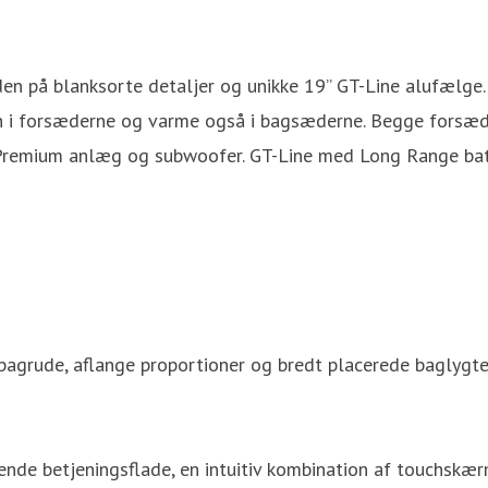
n på blanksorte detaljer og unikke 19” GT-Line alufælge. 
 i forsæderne og varme også i bagsæderne. Begge forsæde
remium anlæg og subwoofer. GT-Line med Long Range batte
grude, aflange proportioner og bredt placerede baglygter.
ende betjeningsflade, en intuitiv kombination af touchskæ