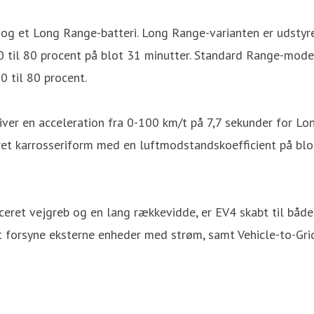
- og et Long Range-batteri. Long Range-varianten er udsty
 til 80 procent på blot 31 minutter. Standard Range-model
0 til 80 procent.
iver en acceleration fra 0-100 km/t på 7,7 sekunder for L
et karrosseriform med en luftmodstandskoefficient på blot
nceret vejgreb og en lang rækkevidde, er EV4 skabt til bå
 forsyne eksterne enheder med strøm, samt Vehicle-to-Grid