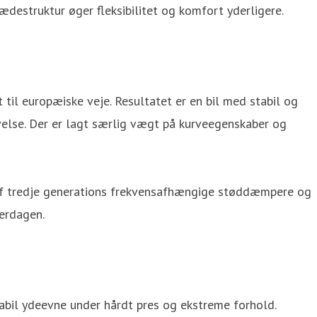
destruktur øger fleksibilitet og komfort yderligere.
 til europæiske veje. Resultatet er en bil med stabil og
evelse. Der er lagt særlig vægt på kurveegenskaber og
s af tredje generations frekvensafhængige støddæmpere og
verdagen.
tabil ydeevne under hårdt pres og ekstreme forhold.