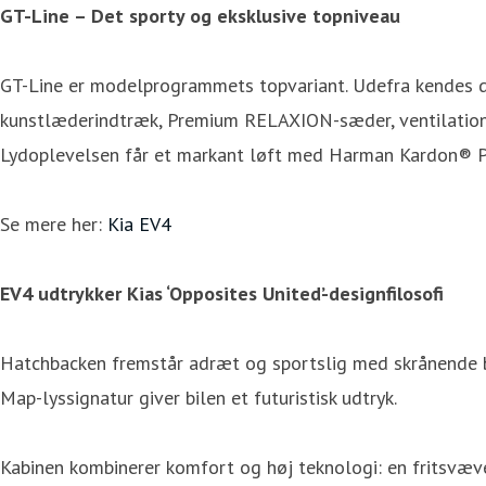
GT-Line – Det sporty og eksklusive topniveau
GT-Line er modelprogrammets topvariant. Udefra kendes de
kunstlæderindtræk, Premium RELAXION-sæder, ventilation
Lydoplevelsen får et markant løft med Harman Kardon® P
Se mere her:
Kia EV4
EV4 udtrykker Kias ‘Opposites United’-designfilosofi
Hatchbacken fremstår adræt og sportslig med skrånende ba
Map-lyssignatur giver bilen et futuristisk udtryk.
Kabinen kombinerer komfort og høj teknologi: en fritsvæv