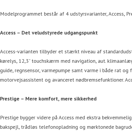
Modelprogrammet består af 4 udstyrsvarianter, Access, Pr
Access – Det veludstyrede udgangspunkt
Access-varianten tilbyder et stærkt niveau af standarduds
kørelys, 12,3” touchskærm med navigation, aut. klimaanlæ
guide, regnsensor, varmepumpe samt varme i både rat og f
motorvejsassistent og avanceret nødbremsefunktioner. Acc
Prestige – Mere komfort, mere sikkerhed
Prestige bygger videre på Access med ekstra bekvemmelighe
bakspejl, trådløs telefonopladning og mørktonede bagruder