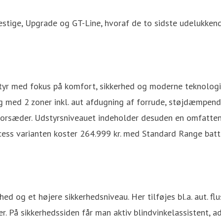
estige, Upgrade og GT-Line, hvoraf de to sidste udelukken
tyr med fokus på komfort, sikkerhed og moderne teknologi.
g med 2 zoner inkl. aut afdugning af forrude, støjdæmpend
orsæder. Udstyrsniveauet indeholder desuden en omfattende
ess varianten koster 264.999 kr. med Standard Range batte
d og et højere sikkerhedsniveau. Her tilføjes bl.a. aut. f
. På sikkerhedssiden får man aktiv blindvinkelassistent, a