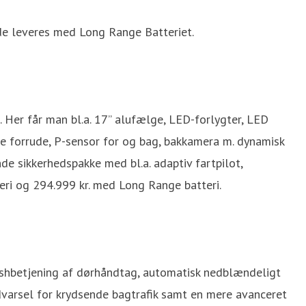
de leveres med Long Range Batteriet.
 Her får man bl.a. 17” alufælge, LED-forlygter, LED
e forrude, P-sensor for og bag, bakkamera m. dynamisk
 sikkerhedspakke med bl.a. adaptiv fartpilot,
ri og 294.999 kr. med Long Range batteri.
lushbetjening af dørhåndtag, automatisk nedblændeligt
dvarsel for krydsende bagtrafik samt en mere avanceret