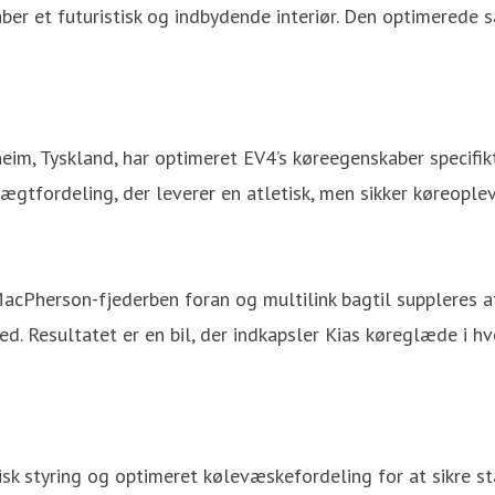
r et futuristisk og indbydende interiør. Den optimerede sæ
eim, Tyskland, har optimeret EV4’s køreegenskaber specifikt
vægtfordeling, der leverer en atletisk, men sikker køreopl
. MacPherson-fjederben foran og multilink bagtil supplere
ed. Resultatet er en bil, der indkapsler Kias køreglæde i h
isk styring og optimeret kølevæskefordeling for at sikre s