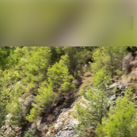
Søg i nyhedsrumme
Følg
Følger