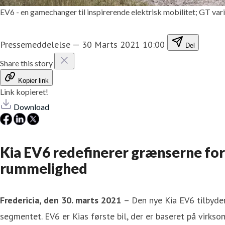
EV6 - en gamechanger til inspirerende elektrisk mobilitet; GT vari
Pressemeddelelse
—
30 Marts 2021 10:00
Del
Share this story
Kopier link
Link kopieret!
Download
Kia EV6 redefinerer grænserne for 
rummelighed
Fredericia, den 30. marts 2021
– Den nye Kia EV6 tilbyder
segmentet. EV6 er Kias første bil, der er baseret på virkso