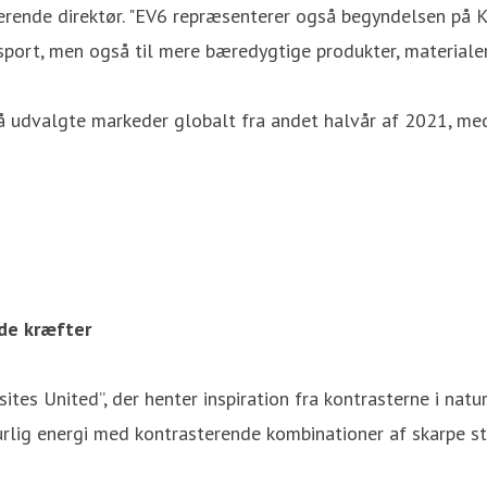
erende direktør. "EV6 repræsenterer også begyndelsen på 
nsport, men også til mere bæredygtige produkter, materialer
å udvalgte markeder globalt fra andet halvår af 2021, med 
de kræfter
ites United”, der henter inspiration fra kontrasterne i nat
turlig energi med kontrasterende kombinationer af skarpe st