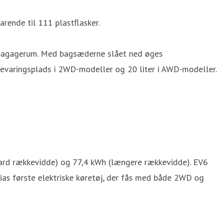
rende til 111 plastflasker.
DA) bagagerum. Med bagsæderne slået ned øges
opbevaringsplads i 2WD-modeller og 20 liter i AWD-modeller.
andard rækkevidde) og 77,4 kWh (længere rækkevidde). EV6
ias første elektriske køretøj, der fås med både 2WD og