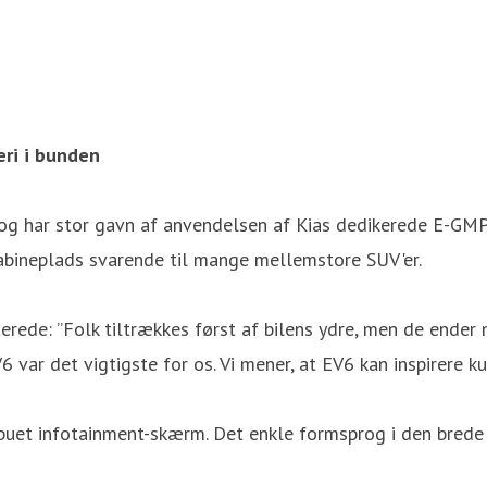
eri i bunden
en og har stor gavn af anvendelsen af Kias dedikerede E-G
abineplads svarende til mange mellemstore SUV'er.
erede: ”Folk tiltrækkes først af bilens ydre, men de ender 
V6 var det vigtigste for os. Vi mener, at EV6 kan inspirere 
 buet infotainment-skærm. Det enkle formsprog i den brede