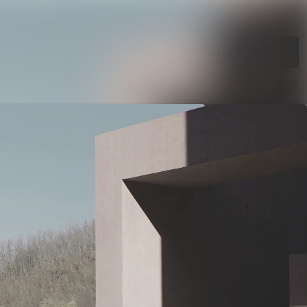
Søg i nyhedsrumme
Følg
Følger