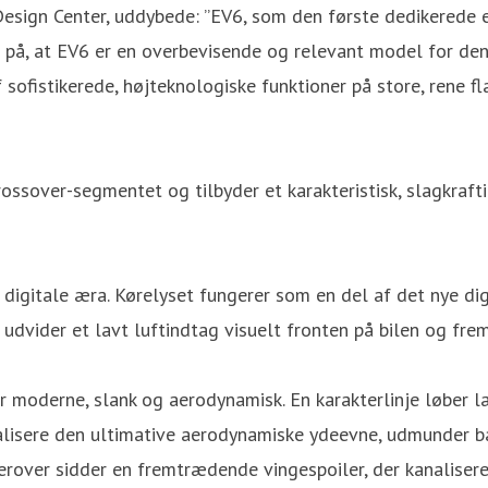
Design Center, uddybede: ”EV6, som den første dedikerede el
ikre på, at EV6 er en overbevisende og relevant model for d
 sofistikerede, højteknologiske funktioner på store, rene fl
crossover-segmentet og tilbyder et karakteristisk, slagkraf
n digitale æra. Kørelyset fungerer som en del af det nye di
r udvider et lavt luftindtag visuelt fronten på bilen og f
 er moderne, slank og aerodynamisk. En karakterlinje løbe
 realisere den ultimative aerodynamiske ydeevne, udmunder 
 Herover sidder en fremtrædende vingespoiler, der kanalise