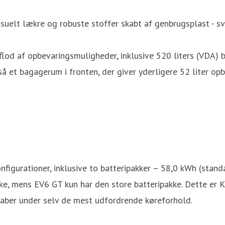
uelt lækre og robuste stoffer skabt af genbrugsplast - sva
overflod af opbevaringsmuligheder, inklusive 520 liters (V
gså et bagagerum i fronten, der giver yderligere 52 liter 
konfigurationer, inklusive to batteripakker – 58,0 kWh (st
e, mens EV6 GT kun har den store batteripakke. Dette er K
aber under selv de mest udfordrende køreforhold.