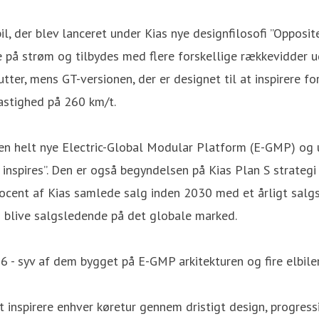
l, der blev lanceret under Kias nye designfilosofi ”Opposi
 på strøm og tilbydes med flere forskellige rækkevidder u
utter, mens GT-versionen, der er designet til at inspirere
astighed på 260 km/t.
den helt nye Electric-Global Modular Platform (E-GMP) og 
inspires”. Den er også begyndelsen på Kias Plan S strategi
rocent af Kias samlede salg inden 2030 med et årligt salgs
g blive salgsledende på det globale marked.
 - syv af dem bygget på E-GMP arkitekturen og fire elbiler
at inspirere enhver køretur gennem dristigt design, progres