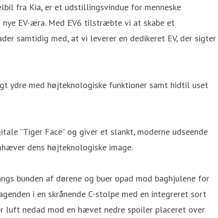
bil fra Kia, er et udstillingsvindue for menneske
en nye EV-æra. Med EV6 tilstræbte vi at skabe et
ader samtidig med, at vi leverer en dedikeret EV, der sigter
tigt ydre med højteknologiske funktioner samt hidtil uset
gitale ”Tiger Face” og giver et slankt, moderne udseende
remhæver dens højteknologiske image.
r langs bunden af dørene og buer opad mod baghjulene for
bagenden i en skrånende C-stolpe med en integreret sort
rer luft nedad mod en hævet nedre spoiler placeret over