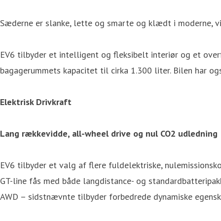
Sæderne er slanke, lette og smarte og klædt i moderne, vis
EV6 tilbyder et intelligent og fleksibelt interiør og et 
bagagerummets kapacitet til cirka 1.300 liter. Bilen har o
Elektrisk Drivkraft
Lang rækkevidde, all-wheel drive og nul CO2 udledning
EV6 tilbyder et valg af flere fuldelektriske, nulemissions
GT-line fås med både langdistance- og standardbatteripakk
AWD – sidstnævnte tilbyder forbedrede dynamiske egensk