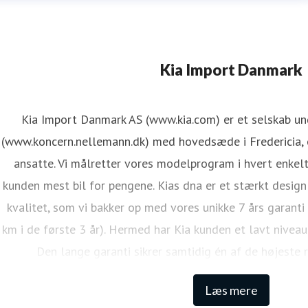
Kia Import Danmark
Kia Import Danmark AS (www.kia.com) er et selskab u
(www.koncern.nellemann.dk) med hovedsæde i Fredericia, o
ansatte. Vi målretter vores modelprogram i hvert enkelt
kunden mest bil for pengene. Kias dna er et stærkt design
kvalitet, som vi bakker op med vores unikke 7 års garanti
km i de første 3 år). Hermed har Kia kunden et lavt niveau
Den lange garanti sikrer samtidig én af de højeste 
Læs mere