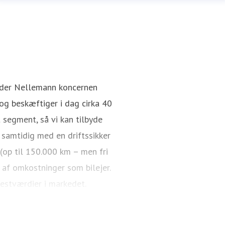
nder Nellemann koncernen
g beskæftiger i dag cirka 40
 segment, så vi kan tilbyde
 samtidig med en driftssikker
 (op til 150.000 km – men fri
 af omkostninger som bilejer.
restværdier i markedet.