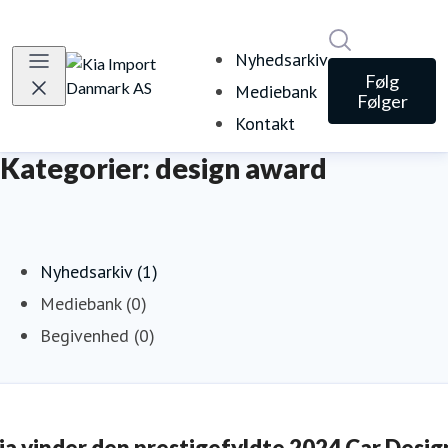
Søg i nyheds
Nyhedsarkiv
Følg
Mediebank
Følger
Kontakt
Kategorier: design award
Nyhedsarkiv (1)
Mediebank (0)
Begivenhed (0)
ia vinder den prestigefyldte 2024 Car Desig