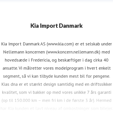
Kia Import Danmark
Kia Import Danmark AS (www.kia.com) er et selskab under
Nellemann koncernen (www.koncern.nellemann.dk) med
hovedsæde i Fredericia, og beskæftiger i dag cirka 40
ansatte. Vi målretter vores modelprogram i hvert enkelt
segment, så vi kan tilbyde kunden mest bil for pengene.
Kias dna er et stærkt design samtidig med en driftssikker
kvalitet, som vi bakker op med vores unikke 7 års garanti
(op til 150.000 km – men fri km i de første 3 år). Hermed
har Kia kunden et lavt niveau af omkostninger som bilejer.