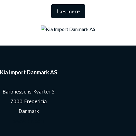
Den lange garanti sikrer samtidig én af de højeste
Læs mere
restværdier i markedet.
Kia Import Danmark AS
Baronessens Kvarter 5
7000 Fredericia
Danmark
www.kia.com