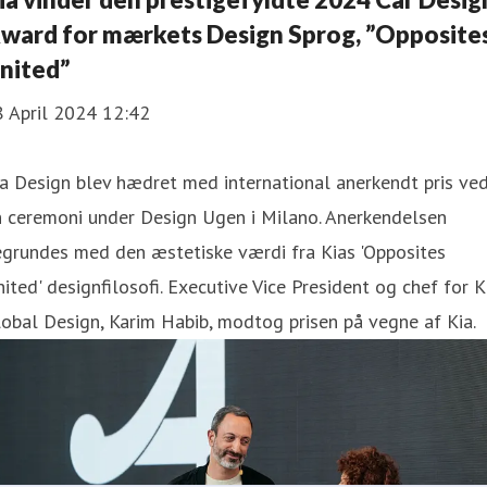
ward for mærkets Design Sprog, ”Opposite
nited”
8 April 2024 12:42
a Design blev hædret med international anerkendt pris ve
n ceremoni under Design Ugen i Milano. Anerkendelsen
egrundes med den æstetiske værdi fra Kias 'Opposites
ited' designfilosofi. Executive Vice President og chef for K
obal Design, Karim Habib, modtog prisen på vegne af Kia.