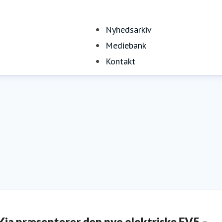
Nyhedsarkiv
Mediebank
Kontakt
Kia præsenterer den nye elektriske EV5 –