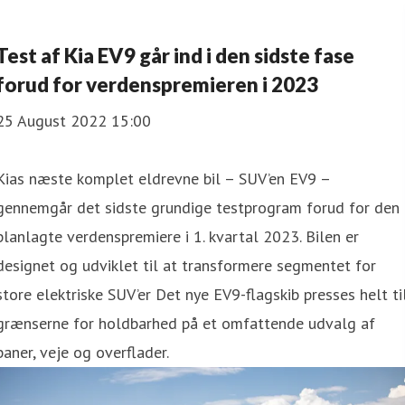
Test af Kia EV9 går ind i den sidste fase
forud for verdenspremieren i 2023
25 August 2022 15:00
Kias næste komplet eldrevne bil – SUV’en EV9 –
gennemgår det sidste grundige testprogram forud for den
planlagte verdenspremiere i 1. kvartal 2023. Bilen er
designet og udviklet til at transformere segmentet for
store elektriske SUV’er Det nye EV9-flagskib presses helt ti
grænserne for holdbarhed på et omfattende udvalg af
baner, veje og overflader.