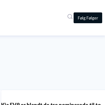
Søg i nyhedsrumme
Følg
Følger
Kia EV9 er blandt de tre nominerede til to