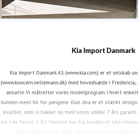
Kia Import Danmark
Kia Import Danmark AS (www.kia.com) er et selskab u
(www.koncern.nellemann.dk) med hovedsæde i Fredericia, o
ansatte. Vi målretter vores modelprogram i hvert enkelt
kunden mest bil for pengene. Kias dna er et stærkt design
kvalitet, som vi bakker op med vores unikke 7 års garanti
km i de første 3 år). Hermed har Kia kunden et lavt niveau
Den lange garanti sikrer samtidig én af de højeste 