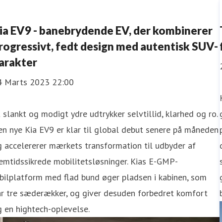
ia EV9 - banebrydende EV, der kombinerer
rogressivt, fedt design med autentisk SUV-
arakter
4 Marts 2023 22:00
 slankt og modigt ydre udtrykker selvtillid, klarhed og ro.
n nye Kia EV9 er klar til global debut senere på måneden
 accelererer mærkets transformation til udbyder af
emtidssikrede mobilitetsløsninger. Kias E-GMP-
bilplatform med flad bund øger pladsen i kabinen, som
ar tre sæderækker, og giver desuden forbedret komfort
 en hightech-oplevelse.