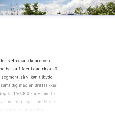
nder Nellemann koncernen
g beskæftiger i dag cirka 40
 segment, så vi kan tilbyde
 samtidig med en driftssikker
 (op til 150.000 km – men fri
 af omkostninger som bilejer.
restværdier i markedet.