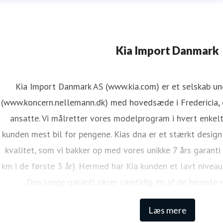
Kia Import Danmark
Kia Import Danmark AS (www.kia.com) er et selskab u
(www.koncern.nellemann.dk) med hovedsæde i Fredericia, o
ansatte. Vi målretter vores modelprogram i hvert enkelt
kunden mest bil for pengene. Kias dna er et stærkt design
kvalitet, som vi bakker op med vores unikke 7 års garanti
km i de første 3 år). Hermed har Kia kunden et lavt niveau
Den lange garanti sikrer samtidig én af de højeste 
Læs mere