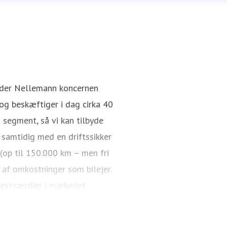
nder Nellemann koncernen
g beskæftiger i dag cirka 40
 segment, så vi kan tilbyde
 samtidig med en driftssikker
 (op til 150.000 km – men fri
 af omkostninger som bilejer.
restværdier i markedet.