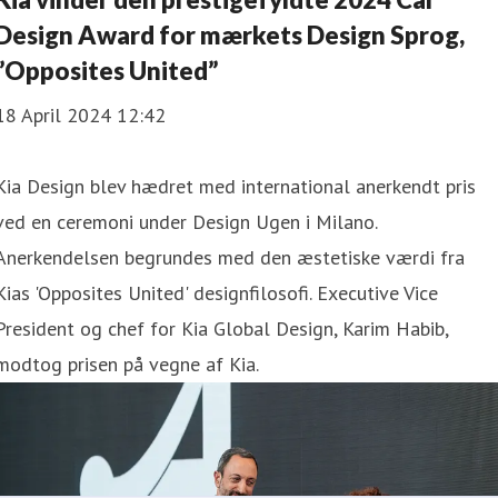
Design Award for mærkets Design Sprog,
”Opposites United”
18 April 2024 12:42
Kia Design blev hædret med international anerkendt pris
ved en ceremoni under Design Ugen i Milano.
Anerkendelsen begrundes med den æstetiske værdi fra
Kias 'Opposites United' designfilosofi. Executive Vice
President og chef for Kia Global Design, Karim Habib,
modtog prisen på vegne af Kia.