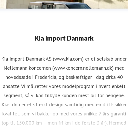
Kia Import Danmark
Kia Import Danmark AS (www.kia.com) er et selskab under
Nellemann koncernen (www.koncern.nellemann.dk) med
hovedsæde i Fredericia, og beskæftiger i dag cirka 40
ansatte. Vi målretter vores modelprogram i hvert enkelt
segment, så vi kan tilbyde kunden mest bil for pengene.
Kias dna er et stærkt design samtidig med en driftssikker
kvalitet, som vi bakker op med vores unikke 7 års garanti
(op til 150.000 km – men fri km i de første 3 år). Hermed