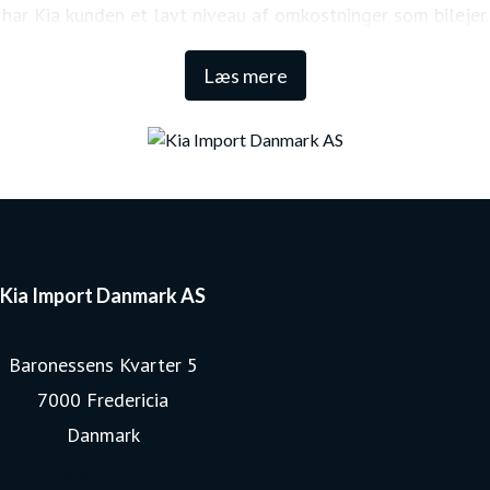
har Kia kunden et lavt niveau af omkostninger som bilejer.
Den lange garanti sikrer samtidig én af de højeste
Læs mere
restværdier i markedet.
Kia Import Danmark AS
Baronessens Kvarter 5
7000 Fredericia
Danmark
www.kia.com