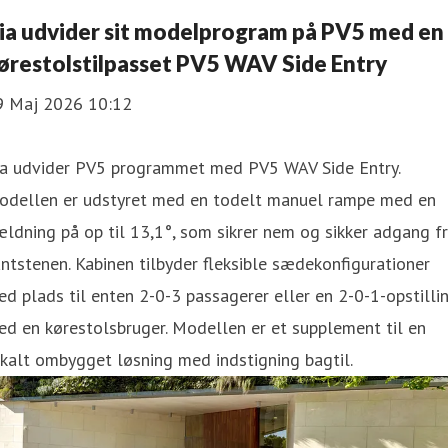
ia udvider sit modelprogram på PV5 med en
ørestolstilpasset PV5 WAV Side Entry
9 Maj 2026 10:12
ia udvider PV5 programmet med PV5 WAV Side Entry.
odellen er udstyret med en todelt manuel rampe med en
ldning på op til 13,1°, som sikrer nem og sikker adgang f
ntstenen. Kabinen tilbyder fleksible sædekonfigurationer
d plads til enten 2-0-3 passagerer eller en 2-0-1-opstilli
d en kørestolsbruger. Modellen er et supplement til en
kalt ombygget løsning med indstigning bagtil.