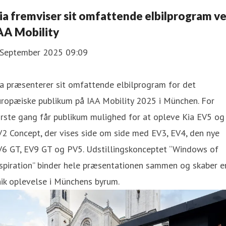
ia fremviser sit omfattende elbilprogram v
AA Mobility
 September 2025 09:09
a præsenterer sit omfattende elbilprogram for det
uropæiske publikum på IAA Mobility 2025 i München. For
rste gang får publikum mulighed for at opleve Kia EV5 og
2 Concept, der vises side om side med EV3, EV4, den nye
V6 GT, EV9 GT og PV5. Udstillingskonceptet “Windows of
spiration” binder hele præsentationen sammen og skaber e
ik oplevelse i Münchens byrum.