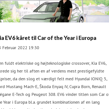
ia EV6 kåret til Car of the Year i Europa
8 Februar 2022 19:30
n fuldt elektriske og højteknologiske crossover, Kia EV6,
krede sig her til aften en af verdens mest prestigefyldte
lpriser, da den slog et værdigt felt med Hyundai IONIQ 5,
ord Mustang Mach-E, Škoda Enyaq iV, Cupra Born, Renault
égane E-Tech og Peugeot 308. EV6 vinder titlen som Car o
e Year i Europa bl.a. grundet kombinationen af en lang