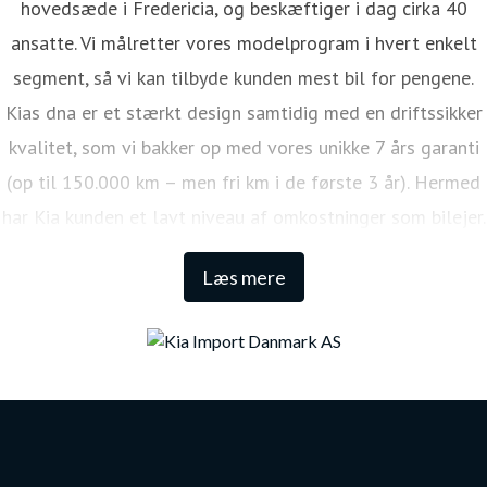
hovedsæde i Fredericia, og beskæftiger i dag cirka 40
ansatte. Vi målretter vores modelprogram i hvert enkelt
segment, så vi kan tilbyde kunden mest bil for pengene.
Kias dna er et stærkt design samtidig med en driftssikker
kvalitet, som vi bakker op med vores unikke 7 års garanti
(op til 150.000 km – men fri km i de første 3 år). Hermed
har Kia kunden et lavt niveau af omkostninger som bilejer.
Den lange garanti sikrer samtidig én af de højeste
Læs mere
restværdier i markedet.