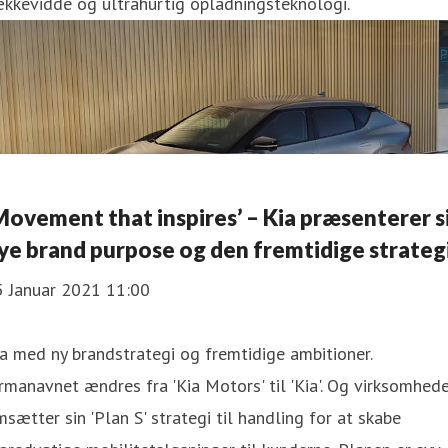
kkevidde og ultrahurtig opladningsteknologi.
Movement that inspires’ – Kia præsenterer s
ye brand purpose og den fremtidige strateg
5 Januar 2021 11:00
a med ny brandstrategi og fremtidige ambitioner.
rmanavnet ændres fra 'Kia Motors' til 'Kia'. Og virksomhed
sætter sin 'Plan S' strategi til handling for at skabe