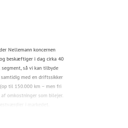
nder Nellemann koncernen
g beskæftiger i dag cirka 40
 segment, så vi kan tilbyde
 samtidig med en driftssikker
 (op til 150.000 km – men fri
 af omkostninger som bilejer.
restværdier i markedet.