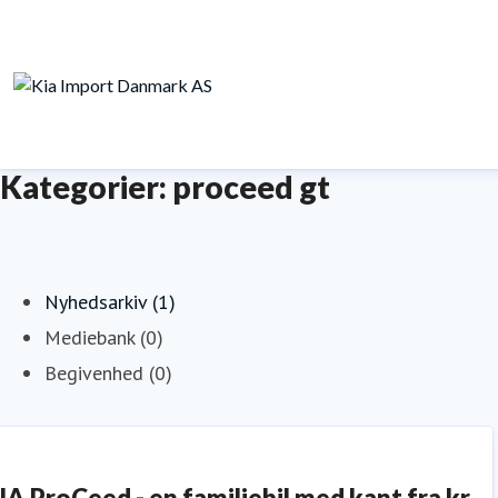
Kategorier: proceed gt
Nyhedsarkiv (1)
Mediebank (0)
Begivenhed (0)
IA ProCeed - en familiebil med kant fra kr.