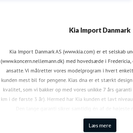
Kia Import Danmark
Kia Import Danmark AS (www.kia.com) er et selskab u
(www.koncern.nellemann.dk) med hovedsæde i Fredericia, o
ansatte. Vi målretter vores modelprogram i hvert enkelt
kunden mest bil for pengene. Kias dna er et stærkt design
kvalitet, som vi bakker op med vores unikke 7 års garanti
km i de første 3 år). Hermed har Kia kunden et lavt niveau
Den lange garanti sikrer samtidig én af de højeste 
Læs mere