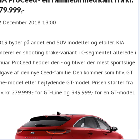
79.999,-
2 December 2018 13:00
19 byder på andet end SUV modeller og elbiler. KIA
ncerer en shooting brake-variant i C-segmentet allerede i
nuar. ProCeed hedder den - og bliver den mest sportslige
dgave af den nye Ceed-familie. Den kommer som hhv. GT
ne- model eller højtydende GT-model. Prisen starter fra
v. kr. 279.999,- for GT-Line og 349.999,- for en GT-model.