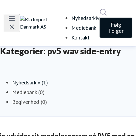
Søg i nyheds
Nyhedsarkiv
Følg
Mediebank
Følger
Kontakt
Kategorier: pv5 wav side-entry
Nyhedsarkiv (1)
Mediebank (0)
Begivenhed (0)
ia udvider sit modelprogram på PV5 med en