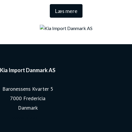
Den lange garanti sikrer samtidig én af de højeste
Læs mere
restværdier i markedet.
Kia Import Danmark AS
Baronessens Kvarter 5
7000 Fredericia
Danmark
www.kia.com