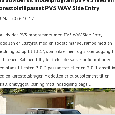
ørestolstilpasset PV5 WAV Side Entry
9 Maj 2026 10:12
ia udvider PV5 programmet med PV5 WAV Side Entry.
odellen er udstyret med en todelt manuel rampe med en
ldning på op til 13,1°, som sikrer nem og sikker adgang f
ntstenen. Kabinen tilbyder fleksible sædekonfigurationer
d plads til enten 2-0-3 passagerer eller en 2-0-1-opstilli
d en kørestolsbruger. Modellen er et supplement til en
kalt ombygget løsning med indstigning bagtil.