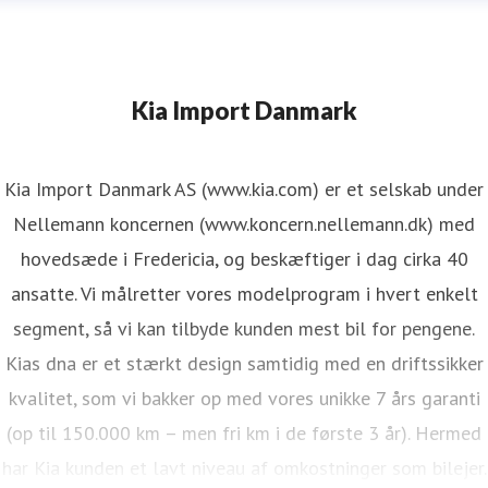
Kia Import Danmark
Kia Import Danmark AS (www.kia.com) er et selskab under
Nellemann koncernen (www.koncern.nellemann.dk) med
hovedsæde i Fredericia, og beskæftiger i dag cirka 40
ansatte. Vi målretter vores modelprogram i hvert enkelt
segment, så vi kan tilbyde kunden mest bil for pengene.
Kias dna er et stærkt design samtidig med en driftssikker
kvalitet, som vi bakker op med vores unikke 7 års garanti
(op til 150.000 km – men fri km i de første 3 år). Hermed
har Kia kunden et lavt niveau af omkostninger som bilejer.