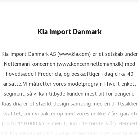
Kia Import Danmark
Kia Import Danmark AS (www.kia.com) er et selskab under
Nellemann koncernen (www.koncern.nellemann.dk) med
hovedsæde i Fredericia, og beskæftiger i dag cirka 40
ansatte. Vi målretter vores modelprogram i hvert enkelt
segment, så vi kan tilbyde kunden mest bil for pengene.
Kias dna er et stærkt design samtidig med en driftssikker
kvalitet, som vi bakker op med vores unikke 7 års garanti
(op til 150.000 km – men fri km i de første 3 år). Hermed
har Kia kunden et lavt niveau af omkostninger som bilejer.