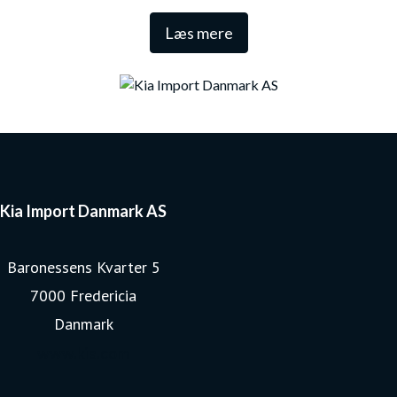
Den lange garanti sikrer samtidig én af de højeste
Læs mere
restværdier i markedet.
Kia Import Danmark AS
Baronessens Kvarter 5
7000 Fredericia
Danmark
www.kia.com