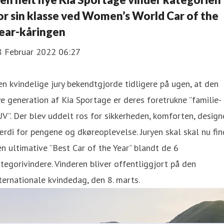
or sin klasse ved Women’s World Car of the
ear-kåringen
8 Februar 2022 06:27
n kvindelige jury bekendtgjorde tidligere på ugen, at den
e generation af Kia Sportage er deres foretrukne ”familie-
V”. Der blev uddelt ros for sikkerheden, komforten, design
rdi for pengene og dkøreoplevelse. Juryen skal skal nu fi
n ultimative ”Best Car of the Year” blandt de 6
tegorivindere. Vinderen bliver offentliggjort på den
ternationale kvindedag, den 8. marts.