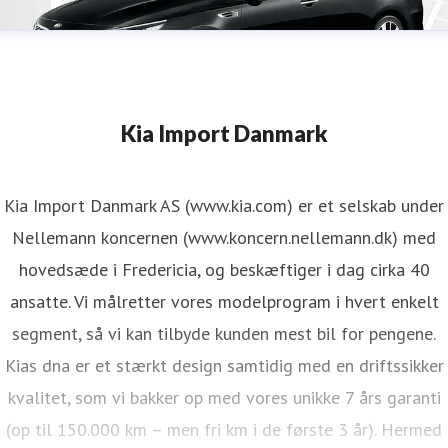
Kia Import Danmark
Kia Import Danmark AS (www.kia.com) er et selskab under
Nellemann koncernen (www.koncern.nellemann.dk) med
hovedsæde i Fredericia, og beskæftiger i dag cirka 40
ansatte. Vi målretter vores modelprogram i hvert enkelt
segment, så vi kan tilbyde kunden mest bil for pengene.
Kias dna er et stærkt design samtidig med en driftssikker
kvalitet, som vi bakker op med vores unikke 7 års garanti
(op til 150.000 km – men fri km i de første 3 år). Hermed