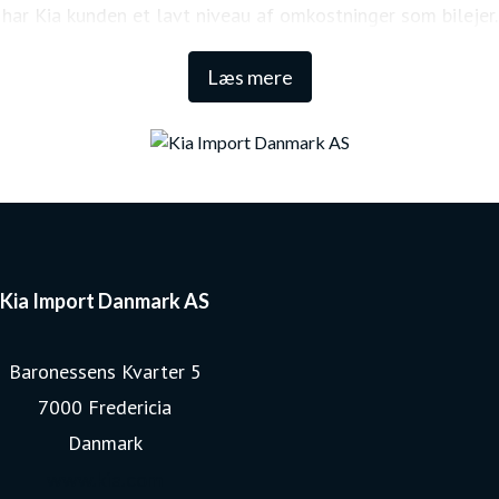
har Kia kunden et lavt niveau af omkostninger som bilejer.
Den lange garanti sikrer samtidig én af de højeste
Læs mere
restværdier i markedet.
Kia Import Danmark AS
Baronessens Kvarter 5
7000 Fredericia
Danmark
www.kia.com