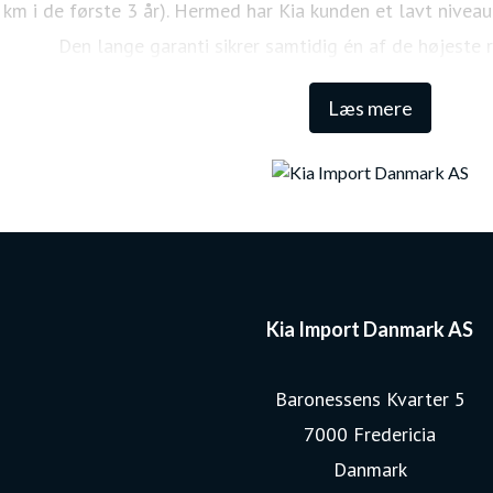
km i de første 3 år). Hermed har Kia kunden et lavt niveau
Den lange garanti sikrer samtidig én af de højeste 
Læs mere
Kia Import Danmark AS
Baronessens Kvarter 5
7000 Fredericia
Danmark