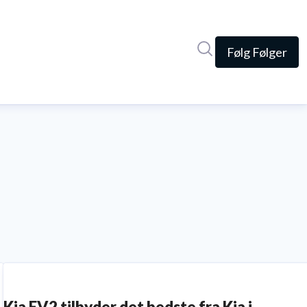
Søg i nyhedsrumme
Følg
Følger
Kia EV2 tilbyder det bedste fra Kia i