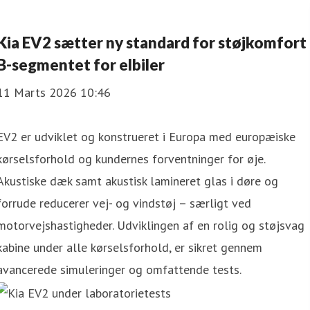
Kia EV2 sætter ny standard for støjkomfort 
B-segmentet for elbiler
11 Marts 2026 10:46
EV2 er udviklet og konstrueret i Europa med europæiske
kørselsforhold og kundernes forventninger for øje.
Akustiske dæk samt akustisk lamineret glas i døre og
forrude reducerer vej- og vindstøj – særligt ved
motorvejshastigheder. Udviklingen af en rolig og støjsvag
kabine under alle kørselsforhold, er sikret gennem
avancerede simuleringer og omfattende tests.