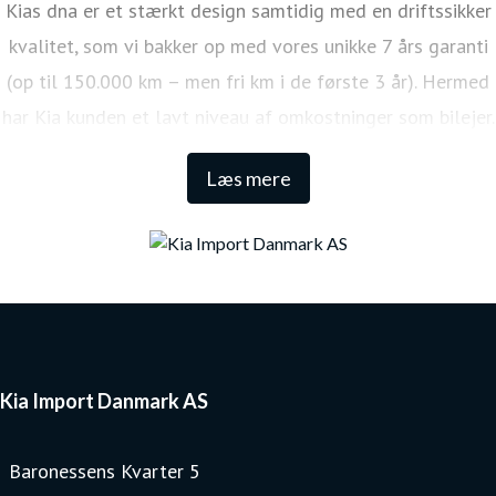
Kias dna er et stærkt design samtidig med en driftssikker
kvalitet, som vi bakker op med vores unikke 7 års garanti
(op til 150.000 km – men fri km i de første 3 år). Hermed
har Kia kunden et lavt niveau af omkostninger som bilejer.
Den lange garanti sikrer samtidig én af de højeste
Læs mere
restværdier i markedet.
Kia Import Danmark AS
Baronessens Kvarter 5