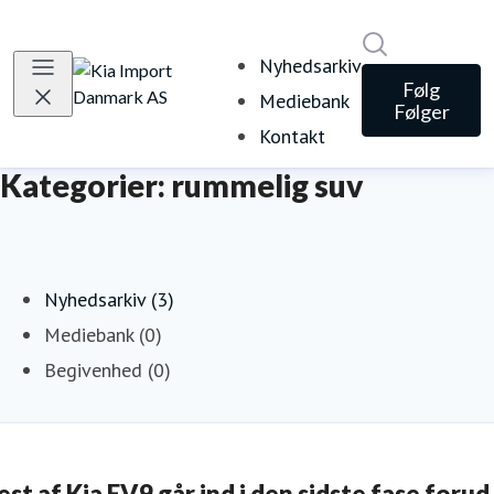
Søg i nyheds
Nyhedsarkiv
Følg
Mediebank
Følger
Kontakt
Kategorier: rummelig suv
Nyhedsarkiv (3)
Mediebank (0)
Begivenhed (0)
est af Kia EV9 går ind i den sidste fase forud