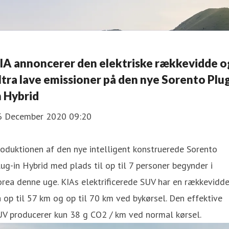
IA annoncerer den elektriske rækkevidde o
ltra lave emissioner på den nye Sorento Plu
n Hybrid
6 December 2020 09:20
oduktionen af den nye intelligent konstruerede Sorento
ug-in Hybrid med plads til op til 7 personer begynder i
rea denne uge. KIAs elektrificerede SUV har en rækkevidd
 op til 57 km og op til 70 km ved bykørsel. Den effektive
UV producerer kun 38 g CO2 / km ved normal kørsel.