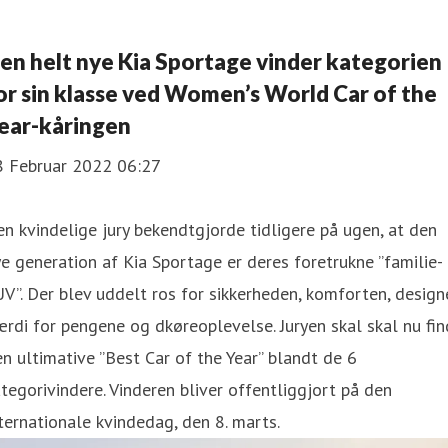
en helt nye Kia Sportage vinder kategorien
or sin klasse ved Women’s World Car of the
ear-kåringen
8 Februar 2022 06:27
n kvindelige jury bekendtgjorde tidligere på ugen, at den
e generation af Kia Sportage er deres foretrukne ”familie-
V”. Der blev uddelt ros for sikkerheden, komforten, design
rdi for pengene og dkøreoplevelse. Juryen skal skal nu fi
n ultimative ”Best Car of the Year” blandt de 6
tegorivindere. Vinderen bliver offentliggjort på den
ternationale kvindedag, den 8. marts.