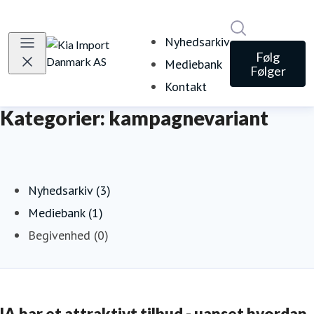
Søg i nyheds
Nyhedsarkiv
Følg
Mediebank
Følger
Kontakt
Kategorier: kampagnevariant
Nyhedsarkiv (3)
Mediebank (1)
Begivenhed (0)
IA har et attraktivt tilbud - uanset hvordan