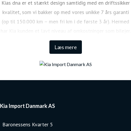
Kias dna er et stærkt design samtidig med en driftssikker
kvalitet, som vi bakker op med vores unikke 7 års garanti
(op til 150.000 km – men fri km i de første 3 år). Hermed
har Kia kunden et lavt niveau af omkostninger som bilejer.
Den lange garanti sikrer samtidig én af de højeste
Læs mere
restværdier i markedet.
Kia Import Danmark AS
Baronessens Kvarter 5