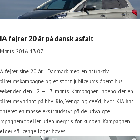
IA fejrer 20 år på dansk asfalt
 Marts 2016 13:07
A fejrer sine 20 år i Danmark med en attraktiv
ubilæumskampagne og et stort jubilæums åbent hus i
eekenden den 12. – 13. marts. Kampagnen indeholder en
bilæumsvariant på hhv. Rio, Venga og cee’d, hvor KIA har
onteret en masse ekstraudstyr på de udvalgte
ampagnemodeller uden merpris for kunden. Kampagnen
ælder så længe lager haves.