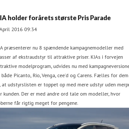
IA holder forårets største Pris Parade
April 2016 09:34
IA præsenterer nu 8 spændende kampagnemodeller med
sser af ekstraudstyr til attraktive priser. KIAs i forvejen
ttraktive modelprogram, udvides nu med kampagneversion
 både Picanto, Rio, Venga, cee’d og Carens. Fælles for dem
, at udstyrslisten er toppet op med mere udstyr uden merpr
r kunden. Der er med andre ord tale om modeller, hvor
berne får rigtig meget for pengene.