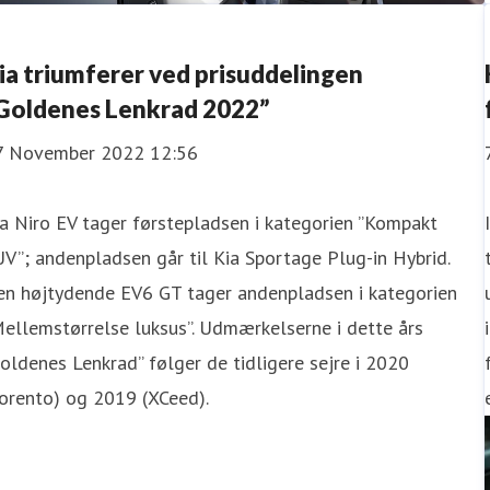
ia triumferer ved prisuddelingen
Goldenes Lenkrad 2022”
7 November 2022 12:56
a Niro EV tager førstepladsen i kategorien ”Kompakt
V”; andenpladsen går til Kia Sportage Plug-in Hybrid.
en højtydende EV6 GT tager andenpladsen i kategorien
ellemstørrelse luksus”. Udmærkelserne i dette års
oldenes Lenkrad” følger de tidligere sejre i 2020
orento) og 2019 (XCeed).