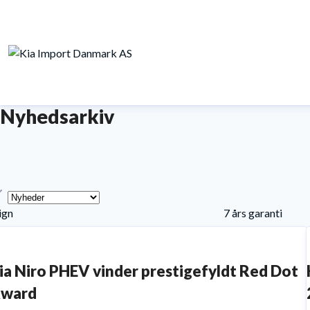
Nyhedsarkiv
ype
ign
7 års garanti
ia Niro PHEV vinder prestigefyldt Red Dot
ward