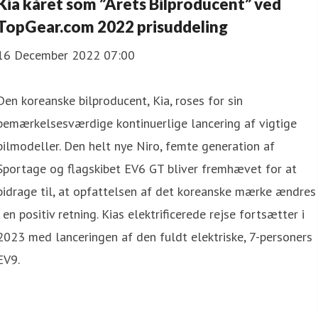
Kia kåret som ”Årets Bilproducent” ved
TopGear.com 2022 prisuddeling
16 December 2022 07:00
Den koreanske bilproducent, Kia, roses for sin
bemærkelsesværdige kontinuerlige lancering af vigtige
bilmodeller. Den helt nye Niro, femte generation af
Sportage og flagskibet EV6 GT bliver fremhævet for at
bidrage til, at opfattelsen af det koreanske mærke ændres
i en positiv retning. Kias elektrificerede rejse fortsætter i
2023 med lanceringen af den fuldt elektriske, 7-personers
EV9.