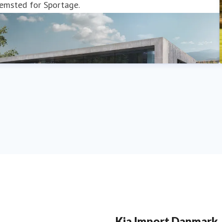
jemsted for Sportage.
Kia Import Danmark