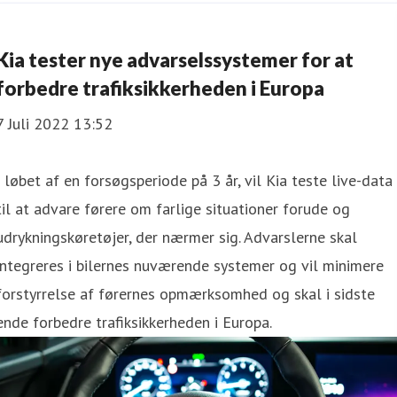
Kia tester nye advarselssystemer for at
forbedre trafiksikkerheden i Europa
7 Juli 2022 13:52
I løbet af en forsøgsperiode på 3 år, vil Kia teste live-data
til at advare førere om farlige situationer forude og
udrykningskøretøjer, der nærmer sig. Advarslerne skal
integreres i bilernes nuværende systemer og vil minimere
forstyrrelse af førernes opmærksomhed og skal i sidste
ende forbedre trafiksikkerheden i Europa.