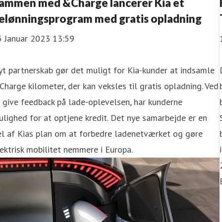
ammen med &Charge lancerer Kia et
elønningsprogram med gratis opladning
5 Januar 2023 13:59
t partnerskab gør det muligt for Kia-kunder at indsamle
harge kilometer, der kan veksles til gratis opladning. Ved
 give feedback på lade-oplevelsen, har kunderne
lighed for at optjene kredit. Det nye samarbejde er en
el af Kias plan om at forbedre ladenetværket og gøre
ektrisk mobilitet nemmere i Europa.