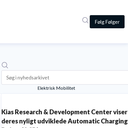
Søg i nyhedsrumme
Følg
Følger
Søg
Søg i nyhedsarkivet
Elektrisk Mobilitet
Kias Research & Development Center viser
deres nyligt udviklede Automatic Charging