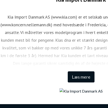
Kia Import Danmark AS (www.kia.com) er et selskab u
(www.koncern.nellemann.dk) med hovedsæde i Fredericia, o
ansatte. Vi målretter vores modelprogram i hvert enkelt
kunden mest bil for pengene. Kias dna er et stærkt design
kvalitet, som vi bakker op med vores unikke 7 års garanti
km i de første 3 år). Hermed har Kia kunden et lavt niveau
Den lange garanti sikrer samtidig én af de højeste 
Læs mere