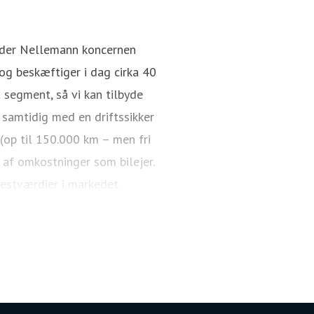
nder Nellemann koncernen
g beskæftiger i dag cirka 40
 segment, så vi kan tilbyde
 samtidig med en driftssikker
 (op til 150.000 km – men fri
 af omkostninger som bilejer.
restværdier i markedet.