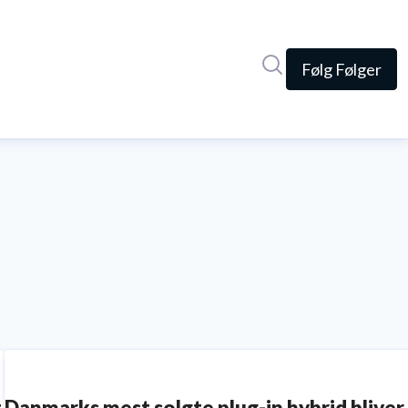
Søg i nyhedsrumme
Følg
Følger
t
Danmarks mest solgte plug-in hybrid bliver