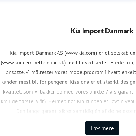
Kia Import Danmark
Kia Import Danmark AS (www.kia.com) er et selskab u
(www.koncern.nellemann.dk) med hovedsæde i Fredericia, o
ansatte. Vi målretter vores modelprogram i hvert enkelt
kunden mest bil for pengene. Kias dna er et stærkt design
kvalitet, som vi bakker op med vores unikke 7 års garanti
km i de første 3 år). Hermed har Kia kunden et lavt niveau
Den lange garanti sikrer samtidig én af de højeste 
Læs mere