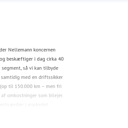
nder Nellemann koncernen
g beskæftiger i dag cirka 40
 segment, så vi kan tilbyde
 samtidig med en driftssikker
 (op til 150.000 km – men fri
 af omkostninger som bilejer.
restværdier i markedet.