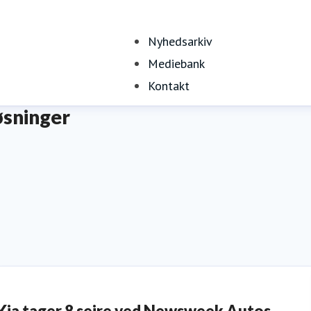
Nyhedsarkiv
Mediebank
Kontakt
øsninger
Kia tager 8 sejre ved Newsweek Autos