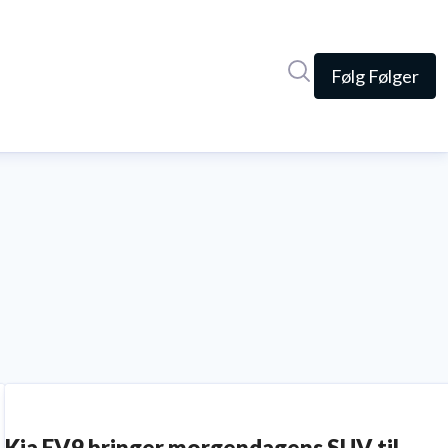
Søg i nyhedsrumme
Følg
Følger
Kia EV9 bringer morgendagens SUV til