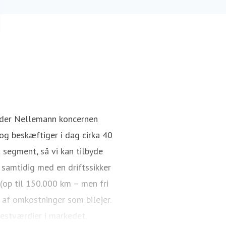
nder Nellemann koncernen
g beskæftiger i dag cirka 40
 segment, så vi kan tilbyde
 samtidig med en driftssikker
 (op til 150.000 km – men fri
 af omkostninger som bilejer.
restværdier i markedet.