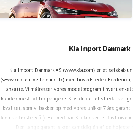
Kia Import Danmark
Kia Import Danmark AS (www.kia.com) er et selskab u
(www.koncern.nellemann.dk) med hovedsæde i Fredericia, o
ansatte. Vi målretter vores modelprogram i hvert enkelt
kunden mest bil for pengene. Kias dna er et stærkt design
kvalitet, som vi bakker op med vores unikke 7 års garanti
km i de første 3 år). Hermed har Kia kunden et lavt niveau
Den lange garanti sikrer samtidig én af de højeste 