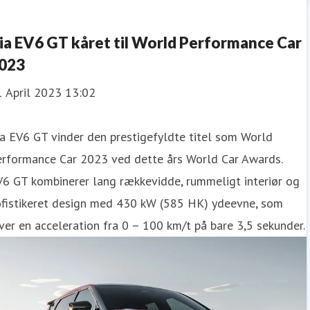
ia EV6 GT kåret til World Performance Car
023
1 April 2023 13:02
a EV6 GT vinder den prestigefyldte titel som World
erformance Car 2023 ved dette års World Car Awards.
V6 GT kombinerer lang rækkevidde, rummeligt interiør og
ofistikeret design med 430 kW (585 HK) ydeevne, som
ver en acceleration fra 0 – 100 km/t på bare 3,5 sekunder.