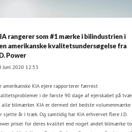
IA rangerer som #1 mærke i bilindustrien i
en amerikanske kvalitetsundersøgelse fra
.D. Power
0 Juni 2020 12:53
 amerikanske KIA ejere rapporterer færrest
alitetsproblemer i de første 90 dage af ejerskabet på tvæ
f alle bilmærker. KIA er dermed det bedste volumenmærke
r sjette år i træk. Og samtidig har KIA erhvervet flere J.D.
wer priser for deres kvalitet end noget andet bilmærke to