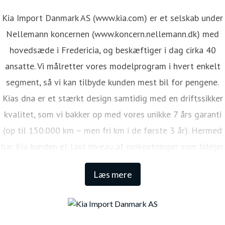
Kia Import Danmark AS (www.kia.com) er et selskab under
Nellemann koncernen (www.koncern.nellemann.dk) med
hovedsæde i Fredericia, og beskæftiger i dag cirka 40
ansatte. Vi målretter vores modelprogram i hvert enkelt
segment, så vi kan tilbyde kunden mest bil for pengene.
Kias dna er et stærkt design samtidig med en driftssikker
kvalitet, som vi bakker op med vores unikke 7 års garanti
(op til 150.000 km – men fri km i de første 3 år). Hermed
har Kia kunden et lavt niveau af omkostninger som bilejer.
Den lange garanti sikrer samtidig én af de højeste
Læs mere
restværdier i markedet.