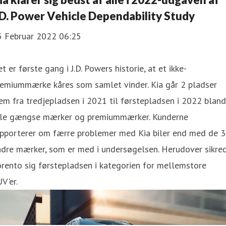
.D. Power Vehicle Dependability Study
5 Februar 2022 06:25
t er første gang i J.D. Powers historie, at et ikke-
remiummærke kåres som samlet vinder. Kia går 2 pladser
em fra tredjepladsen i 2021 til førstepladsen i 2022 bland
lle gængse mærker og premiummærker. Kunderne
apporterer om færre problemer med Kia biler end med de 
ndre mærker, som er med i undersøgelsen. Herudover sikre
rento sig førstepladsen i kategorien for mellemstore
V'er.