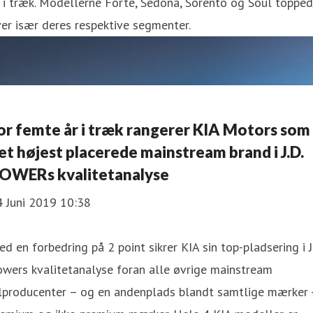
 i træk. Modellerne Forte, Sedona, Sorento og Soul toppe
er især deres respektive segmenter.
or femte år i træk rangerer KIA Motors som
et højest placerede mainstream brand i J.D.
OWERs kvalitetanalyse
4 Juni 2019 10:38
d en forbedring på 2 point sikrer KIA sin top-pladsering i J
wers kvalitetanalyse foran alle øvrige mainstream
ilproducenter – og en andenplads blandt samtlige mærker 