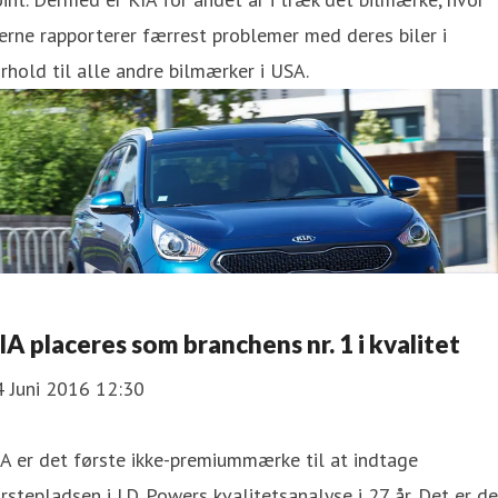
erne rapporterer færrest problemer med deres biler i
rhold til alle andre bilmærker i USA.
IA placeres som branchens nr. 1 i kvalitet
4 Juni 2016 12:30
A er det første ikke-premiummærke til at indtage
rstepladsen i J.D. Powers kvalitetsanalyse i 27 år. Det er de