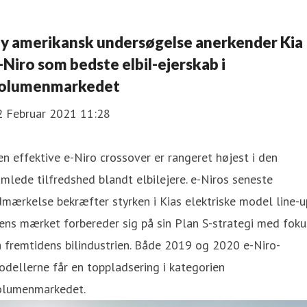
y amerikansk undersøgelse anerkender Kia
-Niro som bedste elbil-ejerskab i
olumenmarkedet
2 Februar 2021 11:28
n effektive e-Niro crossover er rangeret højest i den
mlede tilfredshed blandt elbilejere. e-Niros seneste
mærkelse bekræfter styrken i Kias elektriske model line-u
ns mærket forbereder sig på sin Plan S-strategi med foku
 fremtidens bilindustrien. Både 2019 og 2020 e-Niro-
dellerne får en toppladsering i kategorien
olumenmarkedet.