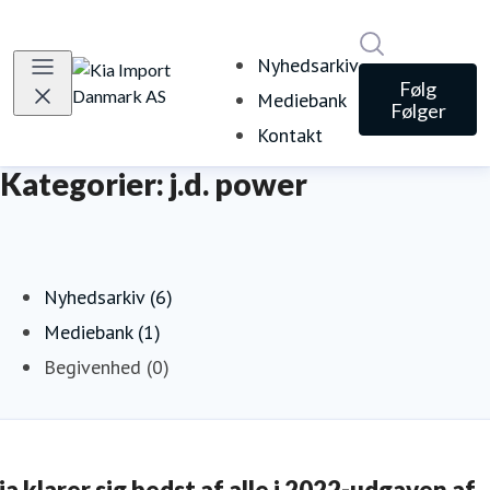
Søg i nyheds
Nyhedsarkiv
Følg
Mediebank
Følger
Kontakt
Kategorier: j.d. power
Nyhedsarkiv (6)
Mediebank (1)
Begivenhed (0)
ia klarer sig bedst af alle i 2022-udgaven af