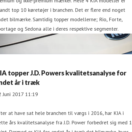
remium og ikke-premium mærker. Hele 4 KIA modeller er
andt top 10 køretøjer i branchen. Det er flere end noget
det bilmærke. Samtidig topper modellerne; Rio, Forte,
ortage og Sedona alle i deres respektive segmenter.
IA topper J.D. Powers kvalitetsanalyse for
ndet år i træk
2 Juni 2017 11:19
ter at have sat hele branchen til vægs i 2016, har KIA i
tte års kvalitetsanalyse fra J.D. Power forbedret sig med 
int. Dermed er KIA for andet år i træk det bilmærke, hvor